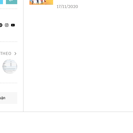
liên kết
17/11/2020
 THEO
uận