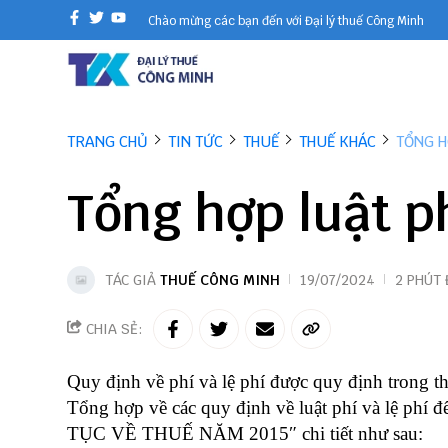
Chào mừng các bạn đến với Đại lý thuế Công Minh
TRANG CHỦ
TIN TỨC
THUẾ
THUẾ KHÁC
TỔNG H
Tổng hợp luật ph
TÁC GIẢ
THUẾ CÔNG MINH
19/07/2024
2 PHÚT
CHIA SẺ:
Quy định về phí và lệ phí được quy định trong t
Tổng hợp về các quy định về luật phí và lệ
TỤC VỀ THUẾ NĂM 2015″ chi tiết như sau: