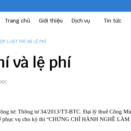
Trang chủ
Giới thiệu
Dịch vụ
Tin tức
ỢP LUẬT PHÍ VÀ LỆ PHÍ
í và lệ phí
 ĐỌC
hông tư:
Thông tư 34/2013/TT-BTC
.
Đại lý thuế Công Mi
 phí để phục vụ cho kỳ thi “CHỨNG CHỈ HÀNH NGHỀ LÀ