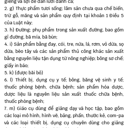
giềng và sợi để đan lưới đánh cá;
g) Thực phẩm tươi sống; lâm sản chưa qua chế biến,
trừ gỗ, măng và sản phẩm quy định tại khoản 1 Điều 5
của Luật này;
h) Đường; phụ phẩm trong sản xuất đường, bao gồm
gỉ đường, bã mía, bã bùn;
i) Sản phẩm bằng đay, cói, tre, nứa, lá, rơm, vỏ dừa, sọ
dừa, bèo tây và các sản phẩm thủ công khác sản xuất
bằng nguyên liệu tận dụng từ nông nghiệp; bông sơ chế;
giấy in báo;
k) (được bãi bỏ)
l) Thiết bị, dụng cụ y tế; bông, băng vệ sinh y tế;
thuốc phòng bệnh, chữa bệnh; sản phẩm hóa dược,
dược liệu là nguyên liệu sản xuất thuốc chữa bệnh,
thuốc phòng bệnh;
m) Giáo cụ dùng để giảng dạy và học tập, bao gồm
các loại mô hình, hình vẽ, bảng, phấn, thước kẻ, com-pa
và các loại thiết bị, dụng cụ chuyên dùng cho giảng