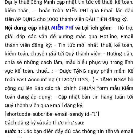
Đại lý thuế Công Minh cập nhật tin tức về thuế, kế toán,
kiểm toán, .... hoàn toàn MIỄN PHÍ qua Email lần đầu
tiên ÁP DỤNG cho 1000 thành viên ĐẦU TIÊN đăng ký.
Nội dung cập nhật
MIỄN PHÍ
và Lợi ích gồm:
- Hỗ trợ,
giải đáp các vấn đề vướng mắc qua Hotline, Email
thành viên đăng ký; - Tin tức mới nhất thuế, kế toán,
kiểm toán, chuyển giá tới Quý thành viên; - Hướng dẫn,
chia sẻ những cách làm, mẫu biểu phục vụ trong lĩnh
vực kế toán, thuế,...; - Được TẶNG ngay phần mềm Kế
toán Fast Accounting (TT200/TT133,...) - TẶNG NGAY bộ
cộng cụ lên Báo cáo tài chính CHUẨN form mẫu Kiểm
toán đang áp dụng; - Cập nhật bản tin hàng tuần tới
Quý thành viên qua Email đăng ký;
[shortcode-subcribe-email-sendy id="1"]
Cách đăng ký và xác thực như sau:
Bước 1:
Các bạn điền đầy đủ các thông tin tên và email