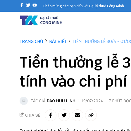
Chào mừng các bạn đến với Đại lý thuế Công Minh
TRANG CHỦ
BÀI VIẾT
TIỀN THƯỞNG LỄ 30/4 - 01/
Tiền thưởng lễ 
tính vào chi phí
TÁC GIẢ
DAO HUU LINH
19/07/2024
7 PHÚT ĐỌ
CHIA SẺ:
Trong những dịp lễ tết, đa phần các doanh nghiệ