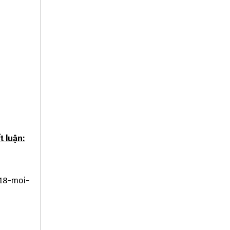
t luận:
18-moi-