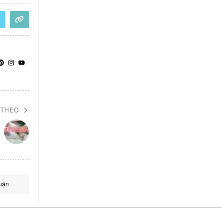
 THEO
uận