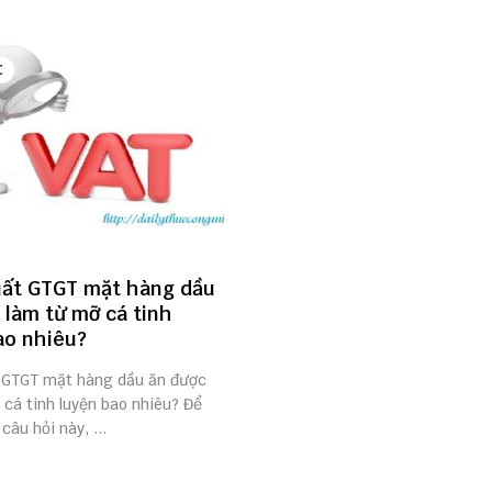
C
ất GTGT mặt hàng dầu
 làm từ mỡ cá tinh
ao nhiêu?
 GTGT mặt hàng dầu ăn được
cá tinh luyện bao nhiêu? Để
 câu hỏi này, ...