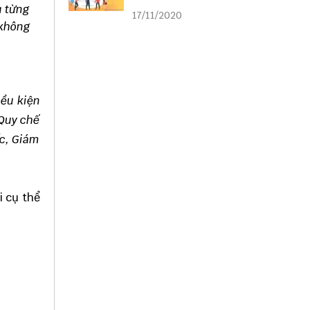
liên kết
ụ từng
17/11/2020
 không
iều kiện
 Quy chế
ốc, Giám
i cụ thể