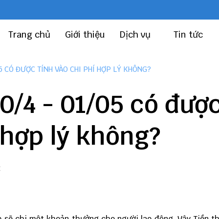
Trang chủ
Giới thiệu
Dịch vụ
Tin tức
05 CÓ ĐƯỢC TÍNH VÀO CHI PHÍ HỢP LÝ KHÔNG?
30/4 - 01/05 có đượ
 hợp lý không?
C
p sẽ chi một khoản thưởng cho người lao động. Vậy Tiền t