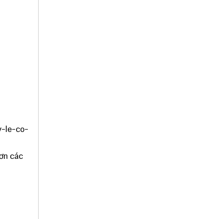
y-le-co-
ơn các