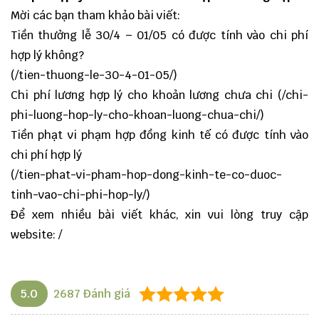
Mời các bạn tham khảo bài viết:
Tiền thưởng lễ 30/4 – 01/05 có được tính vào chi phí
hợp lý không?
(/tien-thuong-le-30-4-01-05/
)
Chi phí lương hợp lý cho khoản lương chưa chi (
/chi-
phi-luong-hop-ly-cho-khoan-luong-chua-chi/
)
Tiền phạt vi phạm hợp đồng kinh tế có được tính vào
chi phí hợp lý
(
/tien-phat-vi-pham-hop-dong-kinh-te-co-duoc-
tinh-vao-chi-phi-hop-ly/
)
Để xem nhiều bài viết khác, xin vui lòng truy cập
website:
/
5.0
2687
Đánh giá