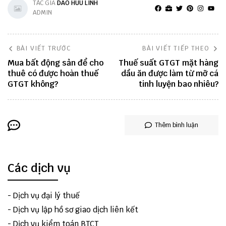
TÁC GIẢ
DAO HUU LINH
ADMIN
BÀI VIẾT TRƯỚC
BÀI VIẾT TIẾP THEO
Mua bất động sản để cho
Thuế suất GTGT mặt hàng
thuê có được hoàn thuế
dầu ăn được làm từ mỡ cá
GTGT không?
tinh luyện bao nhiêu?
Thêm bình luận
Các dịch vụ
-
Dịch vụ đại lý thuế
-
Dịch vụ lập hồ sơ giao dịch liên kết
-
Dịch vụ kiểm toán BTCT