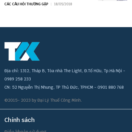
CÁC CÂU HỎI THƯỜNG GẶP
18/05/2018
Địa chỉ: 1312, Tháp B, Tòa nhà The Light, Đ.Tố Hữu, Tp.Hà Nội -
0989 258 233
CN: 52 Nguyễn Thị Nhung, TP Thủ Đức, TPHCM - 0901 880 768
©2015- 2023 by Đại Lý Thuế Công Minh.
Chính sách
Điều khoản sử dụng