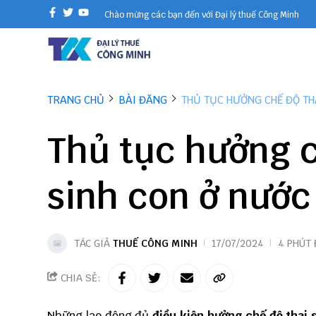
Chào mừng các bạn đến với Đại lý thuế Công Minh
TRANG CHỦ
BÀI ĐĂNG
THỦ TỤC HƯỞNG CHẾ ĐỘ TH
Thủ tục hưởng c
sinh con ở nước
TÁC GIẢ
THUẾ CÔNG MINH
17/07/2024
4 PHÚT
CHIA SẺ:
Những lao động đủ
điều kiện hưởng chế độ thai 