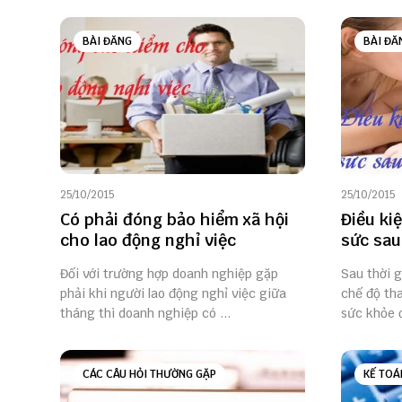
BÀI ĐĂNG
BÀI ĐĂ
25/10/2015
25/10/2015
Có phải đóng bảo hiểm xã hội
Điều ki
cho lao động nghỉ việc
sức sau
Đối với trường hợp doanh nghiệp gặp
Sau thời 
phải khi người lao động nghỉ việc giữa
chế độ th
tháng thì doanh nghiệp có ...
sức khỏe đ
CÁC CÂU HỎI THƯỜNG GẶP
KẾ TOÁ