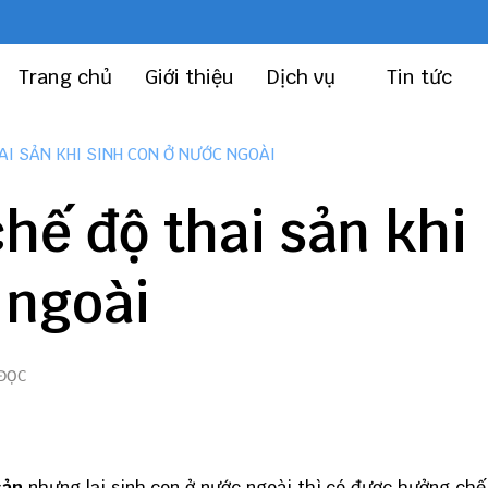
Trang chủ
Giới thiệu
Dịch vụ
Tin tức
AI SẢN KHI SINH CON Ở NƯỚC NGOÀI
hế độ thai sản khi
 ngoài
 ĐỌC
sản
nhưng lại sinh con ở nước ngoài thì có được hưởng chế