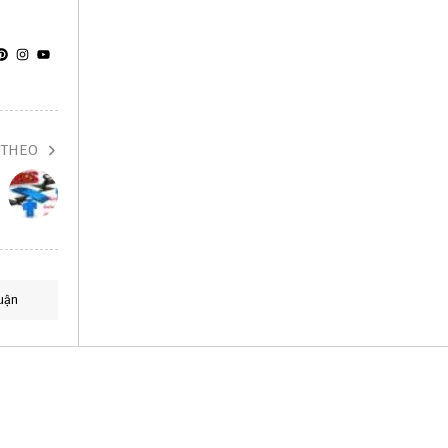
 THEO
uận