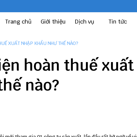
Trang chủ
Giới thiệu
Dịch vụ
Tin tức
THUẾ XUẤT NHẬP KHẨU NHƯ THẾ NÀO?
iện hoàn thuế xuất
thế nào?
ôi mới tham gia 01 công ty sản xuất, lần đầu rất bỡ ngỡ về v