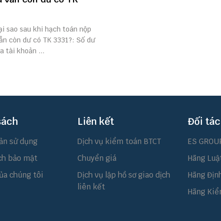
ại sao sau khi hạch toán nộp
ẫn còn dư có TK 3331?: Số dư
a tài khoản ...
sách
Liên kết
Đối tác
ản sử dụng
Dịch vụ kiểm toán BTCT
ES GROU
ch bảo mật
Chuyển giá
Hãng Luậ
ủa chúng tôi
Dịch vụ lập hồ sơ giao dịch
Hãng Địn
liên kết
Hãng Kiể