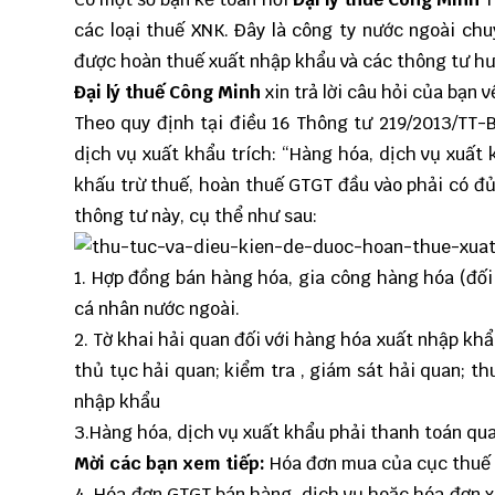
các loại thuế XNK. Đây là công ty nước ngoài chu
được hoàn thuế xuất nhập khẩu và các thông tư hư
Đại lý thuế
Công Minh
xin trả lời câu hỏi của bạn 
Theo quy định tại điều 16
Thông tư 219/2013/TT-
dịch vụ xuất khẩu trích: “Hàng hóa, dịch vụ xuất
khấu trừ thuế, hoàn thuế GTGT đầu vào phải có đủ 
thông tư này, cụ thể như sau:
1. Hợp đồng bán hàng hóa, gia công hàng hóa (đối
cá nhân nước ngoài.
2. Tờ khai hải quan đối với hàng hóa xuất nhập kh
thủ tục hải quan; kiểm tra , giám sát hải quan; t
nhập khẩu
3.Hàng hóa, dịch vụ xuất khẩu phải thanh toán qu
Mời các bạn xem tiếp:
Hóa đơn mua của cục thuế 
4. Hóa đơn GTGT bán hàng, dịch vụ hoặc hóa đơn x