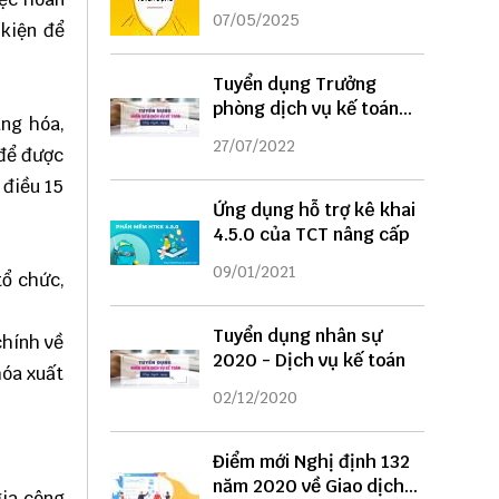
DỤNG
07/05/2025
 kiện để
Tuyển dụng Trưởng
phòng dịch vụ kế toán
àng hóa,
năm 2022
27/07/2022
 để được
 điều 15
Ứng dụng hỗ trợ kê khai
4.5.0 của TCT nâng cấp
09/01/2021
tổ chức,
Tuyển dụng nhân sự
chính về
2020 - Dịch vụ kế toán
hóa xuất
02/12/2020
Điểm mới Nghị định 132
năm 2020 về Giao dịch
gia công