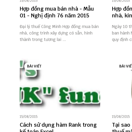
15/08/2015
15/08/2015
Hợp đồng mua bán nhà - Mẫu
Hợp đồn
01 - Nghị định 76 năm 2015
nhà, ki
Đại lý thuế Công Minh Hợp đồng mua bán
Ngày 10 t
nhà, công trình xây dựng có sẵn, hình
ban hành 
thành trong tương lai ...
quy định ch
BÀI VIẾT
BÀI VIẾ
15/08/2015
15/08/2015
Cách sử dụng hàm Rank trong
Tại sao
kế toán Excel
thuế mà