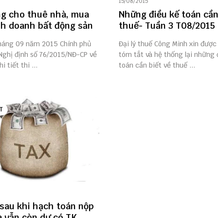
15/08/2015
g cho thuê nhà, mua
Những điều kế toán cần
nh doanh bất động sản
thuế- Tuần 3 T08/2015
háng 09 năm 2015 Chính phủ
Đại lý thuế Công Minh xin được 
Nghị định số 76/2015/NĐ-CP về
tóm tắt và hệ thống lại những 
i tiết thi ...
toán cần biết về thuế ...
T
 sau khi hạch toán nộp
 vẫn còn dư có TK