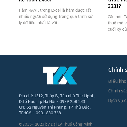
3331?
Hàm RANK trong Excel là hàm được rất
nhiều người sử dụng trong quá trình xử
Câu hỏi: T
lý dữ liệu, nhất là với ...
thuế mà v
cuối kỳ củ
Chính 
Điều kho
Chính sá
Địa chỉ: 1312, Tháp B, Tòa nhà The Light,
Dịch vụ c
Đ.Tố Hữu, Tp.Hà Nội - 0989 258 233
CN: 52 Nguyễn Thị Nhung, TP Thủ Đức,
TPHCM - 0901 880 768
©2015- 2023 by Đại Lý Thuế Công Minh.