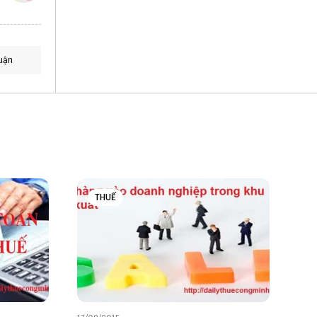
uận
THUẾ