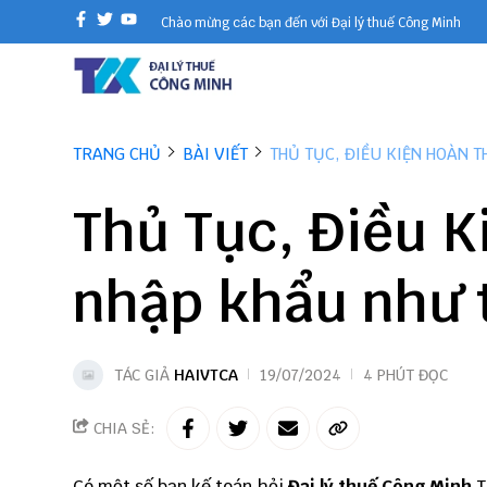
Chào mừng các bạn đến với Đại lý thuế Công Minh
TRANG CHỦ
BÀI VIẾT
THỦ TỤC, ĐIỀU KIỆN HOÀN 
Thủ Tục, Điều K
nhập khẩu như 
TÁC GIẢ
HAIVTCA
19/07/2024
4 PHÚT ĐỌC
CHIA SẺ:
Có một số bạn kế toán hỏi
Đại lý thuế Công Minh
T