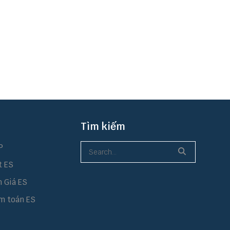
Tìm kiếm
P
t ES
h Giá ES
m toán ES