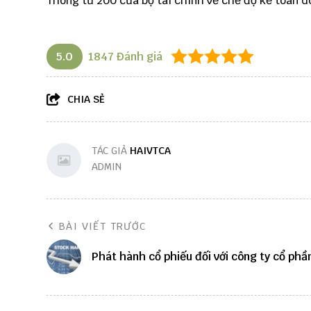
Thông tư 200 của bộ tài chính về chế độ kế toán 
5.0
1847
Đánh giá
CHIA SẺ
TÁC GIẢ
HAIVTCA
ADMIN
BÀI VIẾT TRƯỚC
Phát hành cổ phiếu đối với công ty cổ phầ