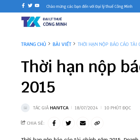
Chào mừng các bạn đến với Đại lý thuế Công Minh
TRANG CHỦ
BÀI VIẾT
THỜI HẠN NỘP BÁO CÁO TÀI 
Thời hạn nộp bá
2015
TÁC GIẢ
HAIVTCA
18/07/2024
10 PHÚT ĐỌC
CHIA SẺ:
Thời hạn nộp báo cáo tài chính năm 2015. Doanh