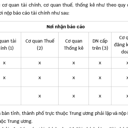
 cơ quan tài chính, cơ quan thuế, thống kê như theo quy 
ơi nộp báo cáo tài chính như sau:
Nơi nhận báo cáo
Cơ 
quan tài
Cơ quan Thuế
Cơ quan
DN cấp
đăng k
ính (1)
(2)
Thống kê
trên (3)
do
x
x
x
x
x
x
x
x
x
x
x
 bàn tỉnh, thành phố trực thuộc Trung ương phải lập và nộp
uộc Trung ương.