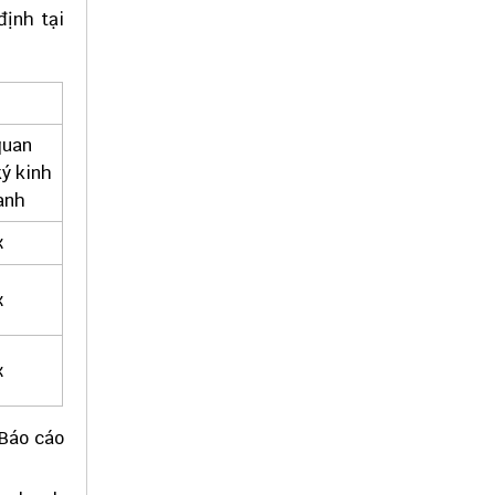
định tại
quan
ý kinh
anh
x
x
x
 Báo cáo