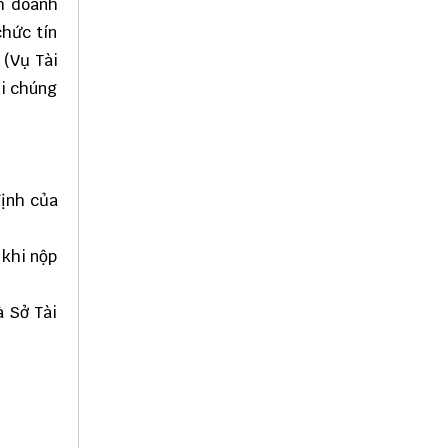
nh doanh
chức tín
 (Vụ Tài
ại chúng
định của
 khi nộp
à Sở Tài