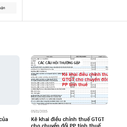
uận
CÁC CÂU HỎI THƯỜNG GẶP
05/11/2015
của
Kê khai điều chỉnh thuế GTGT
cho chuyển đổi PP tính thuế