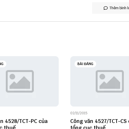
Thêm bình l
NG
BÀI ĐĂNG
02/11/2015
n 4528/TCT-PC của
Công văn 4527/TCT-CS 
c thuế
tổng cục thuế