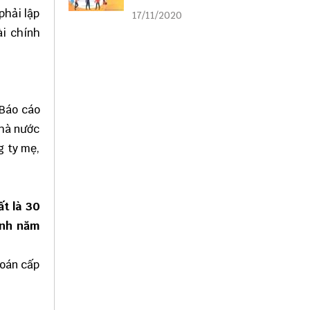
liên kết
phải lập
17/11/2020
ài chính
 Báo cáo
nhà nước
g ty mẹ,
t là 30
ính năm
toán cấp