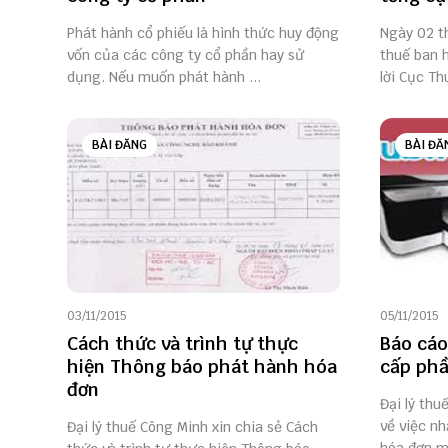
Phát hành cổ phiếu là hình thức huy động
Ngày 02 t
vốn của các công ty cổ phần hay sử
thuế ban 
dụng. Nếu muốn phát hành ...
lời Cục Thu
BÀI ĐĂNG
BÀI ĐĂ
03/11/2015
05/11/2015
Cách thức và trình tự thực
Báo cáo
hiện Thông báo phát hành hóa
cấp phầ
đơn
Đại lý thu
về việc n
Đại lý thuế Công Minh xin chia sẻ Cách
hóa đơn mớ