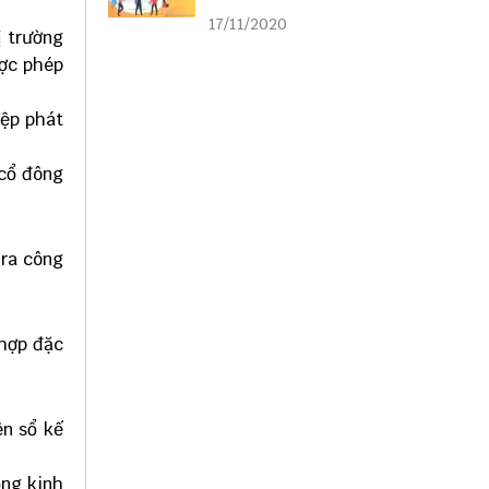
liên kết
17/11/2020
ị trường
ược phép
iệp phát
 cổ đông
 ra công
 hợp đặc
ên sổ kế
ộng kinh