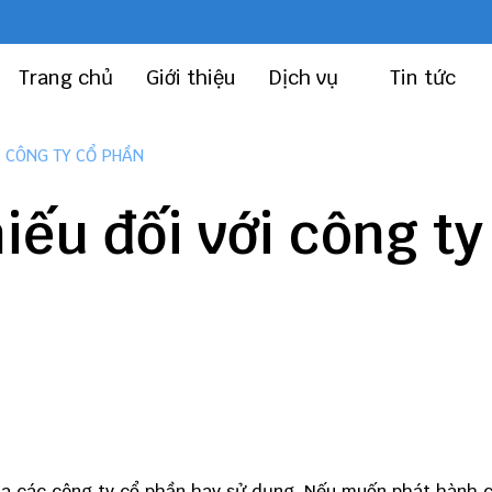
Trang chủ
Giới thiệu
Dịch vụ
Tin tức
I CÔNG TY CỔ PHẦN
iếu đối với công ty
ủa các công ty cổ phần hay sử dụng. Nếu muốn phát hành 