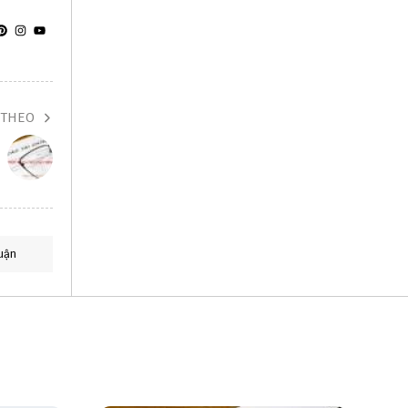
 THEO
uận