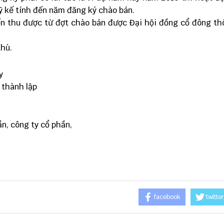
uỹ kế tính đến năm đăng ký chào bán.
n thu được từ đợt chào bán được Đại hội đồng cổ đông t
thù.
y
 thành lập
n, công ty cổ phần,
facebook
twitter