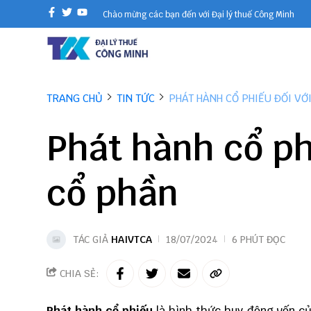
Chào mừng các bạn đến với Đại lý thuế Công Minh
TRANG CHỦ
TIN TỨC
PHÁT HÀNH CỔ PHIẾU ĐỐI VỚ
Phát hành cổ ph
cổ phần
TÁC GIẢ
HAIVTCA
18/07/2024
6 PHÚT ĐỌC
CHIA SẺ:
Phát hành cổ phiếu
là hình thức huy động vốn c