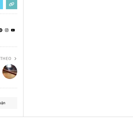
 THEO
uận