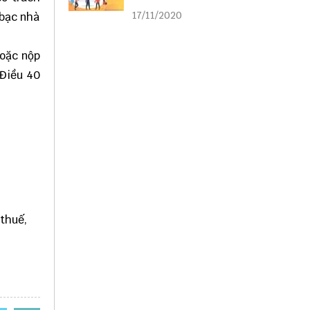
liên kết
17/11/2020
 bạc nhà
hoặc nộp
 Điều 40
 thuế,