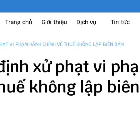
Trang chủ
Giới thiệu
Dịch vụ
Tin tức
PHẠT VI PHẠM HÀNH CHÍNH VỀ THUẾ KHÔNG LẬP BIÊN BẢN
định xử phạt vi ph
huế không lập biên