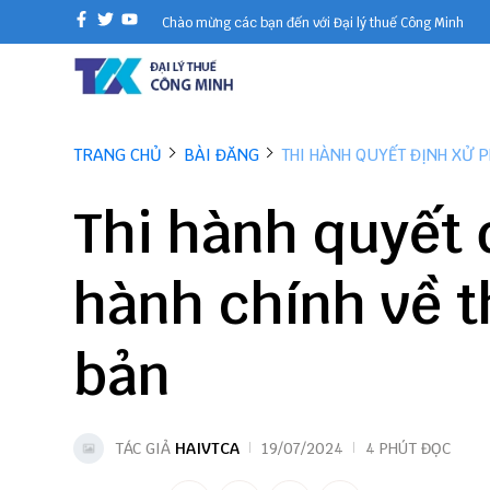
Chào mừng các bạn đến với Đại lý thuế Công Minh
TRANG CHỦ
BÀI ĐĂNG
THI HÀNH QUYẾT ĐỊNH XỬ 
Thi hành quyết 
hành chính về t
bản
TÁC GIẢ
HAIVTCA
19/07/2024
4 PHÚT ĐỌC