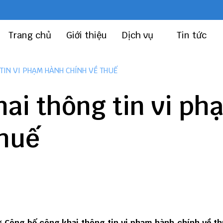
Trang chủ
Giới thiệu
Dịch vụ
Tin tức
TIN VI PHẠM HÀNH CHÍNH VỀ THUẾ
ai thông tin vi ph
thuế
g
Công bố công khai thông tin vi phạm hành chính về t