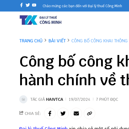
Chào mừng các bạn đến với Đại lý thuế Công Minh
TRANG CHỦ
BÀI VIẾT
CÔNG BỐ CÔNG KHAI THÔNG 
Công bố công kh
hành chính về 
TÁC GIẢ
HAIVTCA
19/07/2024
7 PHÚT ĐỌC
CHIA SẺ:
Đại lý thuế
Công Minh
xin chia sẻ một số nội dun