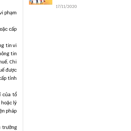
liên kết
17/11/2020
 vi phạm
hoặc cấp
g tin vi
hông tin
huế, Chi
huế được
cấp tỉnh
ỉ của tổ
 hoặc lý
iện pháp
ủ trưởng