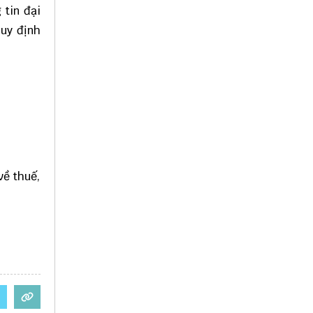
 tin đại
quy định
về thuế,