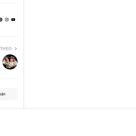
 THEO
uận