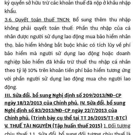
ký quyền sở hữu trừ các khoản thuế đã nộp ở khâu nhập
khẩu.
3.6. Quyết toán thuế TNCN:
Bổ sung thêm thu nhập
không phải quyết toán thuế: Phần thu nhập của cá
nhân được người sử dụng lao động mua bảo hiểm nhân
thọ, bảo hiểm không bắt buộc khác có tích lũy về phí
bảo hiểm mà người sử dụng lao động hoặc doanh
nghiệp bảo hiểm đã khấu trừ thuế thu nhập cá nhân
theo tỷ lệ 10% trên khoản tiền phí bảo hiểm tương ứng
với phần người sử dụng lao động mua cho người lao
động.
III. Sửa đổi, bổ sung Nghị định số 209/2013/NĐ-CP
ngày 18/12/2013 của Chính phủ.
IV. Sửa đổi, bổ sung
Nghị định số 83/2013/NĐ-CP ngày 22/7/2013 của
Chính phủ.
(Trình bày cụ thể tại TT 26/2015/TT-BTC)
V. THUẾ TÀI NGUYÊN (Tập huấn thuế 2015)
1. Đối tượng
chịu thuế:
1.1. Sửa đổi, bổ sung đối tượng chịu thuế là