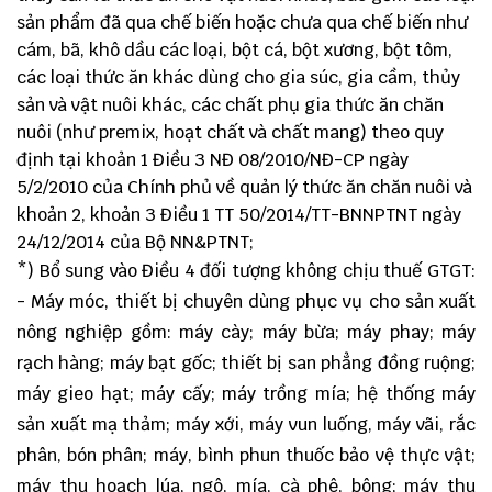
sản phẩm đã qua chế biến hoặc chưa qua chế biến như
cám, bã, khô dầu các loại, bột cá, bột xương, bột tôm,
các loại thức ăn khác dùng cho gia súc, gia cầm, thủy
sản và vật nuôi khác, các chất phụ gia thức ăn chăn
nuôi (như premix, hoạt chất và chất mang) theo quy
định tại khoản 1 Điều 3 NĐ 08/2010/NĐ-CP ngày
5/2/2010 của Chính phủ về quản lý thức ăn chăn nuôi và
khoản 2, khoản 3 Điều 1 TT 50/2014/TT-BNNPTNT ngày
24/12/2014 của Bộ NN&PTNT;
*) Bổ sung vào Điều 4 đối tượng không chịu thuế GTGT:
- Máy móc, thiết bị chuyên dùng phục vụ cho sản xuất
nông nghiệp gồm: máy cày; máy bừa; máy phay; máy
rạch hàng; máy bạt gốc; thiết bị san phẳng đồng ruộng;
máy gieo hạt; máy cấy; máy trồng mía; hệ thống máy
sản xuất mạ thảm; máy xới, máy vun luống, máy vãi, rắc
phân, bón phân; máy, bình phun thuốc bảo vệ thực vật;
máy thu hoạch lúa, ngô, mía, cà phê, bông; máy thu