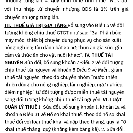
nhượng từng lần. 4. Quy định tỷ lệ tính thuế TNCN đối
với thu nhập từ chuyển nhượng BĐS là 2% trên giá
chuyển nhượng từng lần.
III. THUẾ GIÁ TRỊ GIA TĂNG
Bổ sung vào Điều 5 về đối
tượng không chịu thuế GTGT như sau: “3a. Phân bón;
máy móc, thiết bị chuyên dùng phục vụ cho sản xuất
nông nghiệp; tàu đánh bắt xa bờ; thức ăn gia súc, gia
cầm và thức ăn cho vật nuôi khác;”.
IV. THUẾ TÀI
NGUYÊN
Sửa đổi, bổ sung khoản 7 Điều 2 về đối tượng
chịu thuế tài nguyên và khoản 5 Điều 9 về Miễn, giảm
thuế tài nguyên, theo đó chuyển nhóm “nước thiên
nhiên dùng cho nông nghiệp, lâm nghiệp, ngư nghiệp,
diêm nghiệp” từ đối tượng được miễn thuế tài nguyên
sang đối tượng không chịu thuế tài nguyên.
VI. LUẬT
QUẢN LÝ THUẾ
1. Sửa đổi, bổ sung khoản 1, khoản 1a và
khoản 6 Điều 31 về Hồ sơ khai thuế, theo đó hồ sơ khai
thuế đối với loại thuế khai và nộp theo tháng, quý là Tờ
khai thuế tháng, quý (không kèm bảng kê). 2. Sửa đổi,