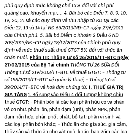
phủ quy định mức khống chế 15% đối với chi phí
quảng cáo, khuyến mại,...
4. Bãi bỏ các Điều 7, 8, 9, 10,
19, 20, 21 và các quy định về thu nhập từ KD tại các
Điều 12, 13 và 14 tại NĐ 65/2013/NĐ-CP ngày 27/6/2013
của Chính phủ.
5. Bãi bỏ Điểm c Khoản 2 Điều 6 NĐ
209/2013/NĐ-CP ngày 18/12/2013 của Chính phủ quy
định về mức thuế suất thuế GTGT 5% đối với thức ăn
chăn nuôi.
Phần III: Thông tư số 26/2015/TT-BTC ngày
27/02/2015 của Bộ Tài chính
THÔNG TƯ 26 SỬA ĐỔI
-
Thông tư số 219/2013/TT-BTC về thuế GTGT;
- Thông tư
số 156/2013/TT-BTC về quản lý thuế;
- Thông tư số
39/2014/TT-BTC về hoá đơn chứng từ.
I. THUẾ GIÁ TRỊ
GIA TĂNG
1. Bổ sung vào Điều 4 đối tượng không chịu
thuế GTGT:
- Phân bón là các loại phân hữu cơ và phân
vô cơ như: phân lân, phân đạm (urê), phân NPK, phân
đạm hỗn hợp, phân phốt phát, bồ tạt; phân vi sinh và
các loại phân bón khác; - Thức ăn cho gia súc, gia cầm,
thủy sản và thức ăn cho vật nuôi khác, bao gồm các loại