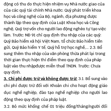
động có thu do thực hiện nhiệm vụ Nhà nước giao của
của các quỹ tài chính Nhà nước: Quỹ phát triển khoa
học và công nghệ của Bộ, ngành, địa phương được
thành lập theo quy định của Luật Khoa học và Công
nghệ, Quỹ trợ vốn cho người lao động nghèo tự tạo việc
làm. Trước: NĐ 91 chỉ quy định thu nhập của các quỹ:
Quỹ Bảo hiểm xã hội Việt Nam, tổ chức Bảo hiểm tiền
gửi, Quỹ Bảo hiểm Y tế, Quỹ hỗ trợ học nghề,... 2.3. Bổ
sung thêm thu nhập của văn phòng thừa phát lại trong
thời gian thực hiện thí điểm theo quy định của pháp
luật vào thu nhậpđược miễn thuế TNDN. Trước: Chưa
quy định.
3. Chi phí được trừ và không được trừ:
3.1. Bổ sung vào
chi phí được trừ đối với Khoản chi cho hoạt động giáo
dục nghề nghiệp, đào tạo nghề nghiệp cho người lao
động theo quy định của pháp luật.
3.2. Bỏ mức khống chế 01 triệu đồng/tháng/người đối