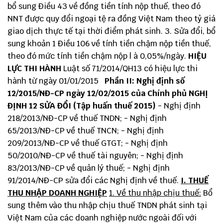
bổ sung Điều 43 về đồng tiền tính nộp thuế, theo đó
NNT được quy đổi ngoại tệ ra đồng Việt Nam theo tỷ giá
giao dịch thực tế tại thời điểm phát sinh. 3. Sửa đổi, bổ
sung khoản 1 Điều 106 về tính tiền chậm nộp tiền thuế,
theo đó mức tính tiền chậm nộp l à 0,05%/ngày.
HIỆU
LỰC THI HÀNH
Luật số 71/2014/QH13 có hiệu lực thi
hành từ ngày 01/01/2015
Phần II: Nghị định số
12/2015/NĐ-CP ngày 12/02/2015 của Chính phủ
NGHỊ
ĐỊNH 12 SỬA ĐỔI (Tập huấn thuế 2015)
- Nghị định
218/2013/NĐ-CP về thuế TNDN; - Nghị định
65/2013/NĐ-CP về thuế TNCN; - Nghị định
209/2013/NĐ-CP về thuế GTGT; - Nghị định
50/2010/NĐ-CP về thuế tài nguyên; - Nghị định
83/2013/NĐ-CP về quản lý thuế; - Nghị định
91/2014/NĐ-CP sửa đổi các Nghị định về thuế.
I. THUẾ
THU NHẬP DOANH NGHIỆP
1. Về thu nhập chịu thuế:
Bổ
sung thêm vào thu nhập chịu thuế TNDN phát sinh tại
Việt Nam của các doanh nghiệp nước ngoài đối với