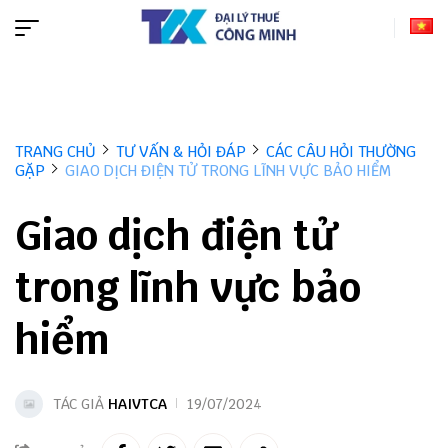
TRANG CHỦ
TƯ VẤN & HỎI ĐÁP
CÁC CÂU HỎI THƯỜNG
GẶP
GIAO DỊCH ĐIỆN TỬ TRONG LĨNH VỰC BẢO HIỂM
Giao dịch điện tử
trong lĩnh vực bảo
hiểm
TÁC GIẢ
HAIVTCA
19/07/2024