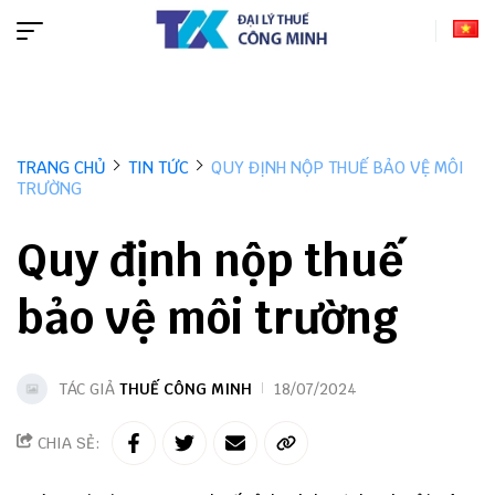
TRANG CHỦ
TIN TỨC
QUY ĐỊNH NỘP THUẾ BẢO VỆ MÔI
TRƯỜNG
Quy định nộp thuế
bảo vệ môi trường
TÁC GIẢ
THUẾ CÔNG MINH
18/07/2024
CHIA SẺ: