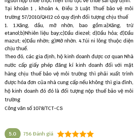
người nộp thuế thực hiện thủ tục về thuế sai quy định.
Tại khoản 1 , khoản 4, Điều 3 Luật Thuế bảo vệ môi
trường 57/2010/QH12 có quy định đối tượng chịu thuế
1.Xăng, dầu, mỡ nhờn, bao gồm:a)Xăng, trừ
etanol;b)Nhiên liệu bay;c)Dầu diezel; d)Dầu hỏa; đ)Dầu
mazut; e)Dầu nhờn; g)Mỡ nhờn. 4.Túi ni lông thuộc diện
chịu thuế.
Theo đó, các gia định, hộ kinh doanh được cơ quan Nhà
nước cấp giấy phép đăng kí kinh doanh đối với mặt
hàng chịu thuế bảo vệ môi trường thì phải xuất trình
được hóa đơn của nhà cung cấp nếu không thì gia đình,
hộ kinh doanh đó đó là đối tượng nộp thuế bảo vệ môi
trường
C
ông văn số 1078/TCT-CS
5.0
756
Đánh giá