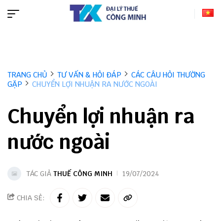
TRANG CHỦ
TƯ VẤN & HỎI ĐÁP
CÁC CÂU HỎI THƯỜNG
GẶP
CHUYỂN LỢI NHUẬN RA NƯỚC NGOÀI
Chuyển lợi nhuận ra
nước ngoài
TÁC GIẢ
THUẾ CÔNG MINH
19/07/2024
CHIA SẺ: