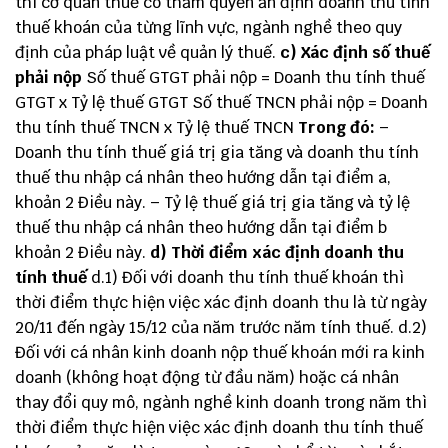
thì cơ quan thuế có thẩm quyền ấn định doanh thu tính
thuế khoán của từng lĩnh vực, ngành nghề theo quy
định của pháp luật về quản lý thuế.
c) Xác định số thuế
phải nộp
Số thuế GTGT phải nộp = Doanh thu tính thuế
GTGT x Tỷ lệ thuế GTGT Số thuế TNCN phải nộp = Doanh
thu tính thuế TNCN x Tỷ lệ thuế TNCN
Trong đó:
–
Doanh thu tính thuế giá trị gia tăng và doanh thu tính
thuế thu nhập cá nhân theo hướng dẫn tại điểm a,
khoản 2 Điều này. – Tỷ lệ thuế giá trị gia tăng và tỷ lệ
thuế thu nhập cá nhân theo hướng dẫn tại điểm b
khoản 2 Điều này.
d) Thời điểm xác định doanh thu
tính thuế
d.1) Đối với doanh thu tính thuế khoán thì
thời điểm thực hiện việc xác định doanh thu là từ ngày
20/11 đến ngày 15/12 của năm trước năm tính thuế. d.2)
Đối với cá nhân kinh doanh nộp thuế khoán mới ra kinh
doanh (không hoạt động từ đầu năm) hoặc cá nhân
thay đổi quy mô, ngành nghề kinh doanh trong năm thì
thời điểm thực hiện việc xác định doanh thu tính thuế