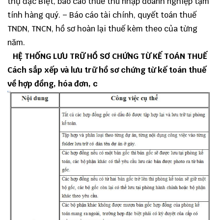
thụ đặc Biệt, báo cáo thuế thu nhập doanh nghiệp tạm
tính hàng quý. – Báo cáo tài chính, quyết toán thuế
TNDN, TNCN, hồ sơ hoàn lại thuế kèm theo của từng
năm.
HỆ THỐNG LƯU TRỮ HỒ SƠ CHỨNG TỪ KẾ TOÁN THUẾ
Cách sắp xếp và lưu trữ hồ sơ chứng từ kế toán thuế
về hợp đồng, hóa đơn, c