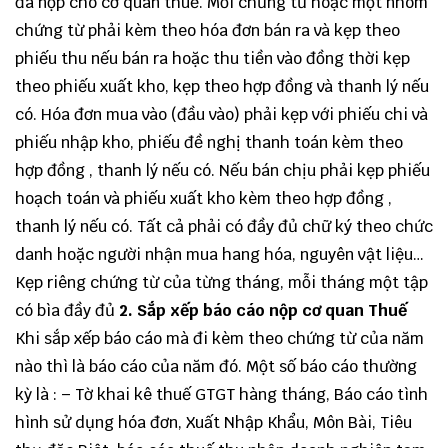
đã nộp cho cơ quan thuế. Mỗi chứng từ hoặc một nhóm
chứng từ phải kèm theo hóa đơn bán ra và kẹp theo
phiếu thu nếu bán ra hoặc thu tiền vào đồng thời kẹp
theo phiếu xuất kho, kẹp theo hợp đồng và thanh lý nếu
có. Hóa đơn mua vào (đầu vào) phải kẹp với phiếu chi và
phiếu nhập kho, phiếu đề nghị thanh toán kèm theo
hợp đồng , thanh lý nếu có. Nếu bán chịu phải kẹp phiếu
hoạch toán và phiếu xuất kho kèm theo hợp đồng ,
thanh lý nếu có. Tất cả phải có đầy đủ chữ ký theo chức
danh hoặc người nhận mua hang hóa, nguyên vật liệu…
Kẹp riêng chứng từ của từng tháng, mỗi tháng một tập
có bìa đầy đủ
2. Sắp xếp báo cáo nộp cơ quan Thuế
Khi sắp xếp báo cáo mà đi kèm theo chứng từ của năm
nào thì là báo cáo của năm đó. Một số báo cáo thường
kỳ là : – Tờ khai kê thuế GTGT hàng tháng, Báo cáo tình
hình sử dụng hóa đơn, Xuất Nhập Khẩu, Môn Bài, Tiêu