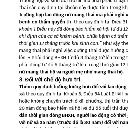
Trường hợp vợ sinh đôi trở lên mà phải phẫu thuật 
thai sản quy định tại khoản này được tính trong k
trường hợp lao động nữ mang thai mà phải nghỉ v
bênh có thẩm quyền
thì theo quy định tại Điều 3
khoản 1 Điều này đã đóng bảo hiểm xã hội từ đủ 12
chỉ định của cơ sở khám bệnh, chữa bệnh có thẩm 
thời gian 12 tháng trước khi sinh con.”
Như vậy the
mang thai phải nghỉ việc dưỡng thai được hưởng ch
lên. + Phải đóng BHXH từ đủ 3 tháng trở lên trong 
phải đóng từ đủ 6 tháng trở lên trong thời gian 12 
nữ mang thai hộ và người mẹ nhờ mang thai hộ.
3. Đối với chế độ hưu trí.
Thêm quy định hưởng lương hưu đối với lao động
xã
theo quy định tại Khoản 3, Điều 54 Luật BHXH n
hoặc không chuyên trách ở xã, phường, thị trấn th
20 năm đóng bảo hiểm xã hội và đủ 55 tuổi thì đư
dần thời gian đóng BHXH, người lao động có thời
với nữ và 35 năm (trước đó là 30 năm) đối với na