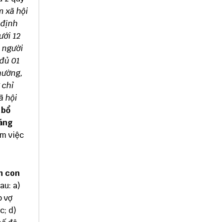
m xã hội
 định
ưới 12
a người
 đủ 01
hường,
 chỉ
ã hội
h
bổ
háng
àm việc
h con
au: a)
p vợ
c; d)