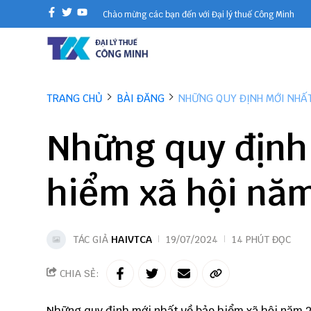
Chào mừng các bạn đến với Đại lý thuế Công Minh
TRANG CHỦ
BÀI ĐĂNG
NHỮNG QUY ĐỊNH MỚI NHẤT
Những quy định
hiểm xã hội nă
TÁC GIẢ
HAIVTCA
19/07/2024
14 PHÚT ĐỌC
CHIA SẺ:
Những quy định mới nhất về bảo hiểm xã hội năm 2