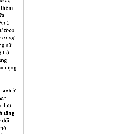
hế độ
 thêm
ữa
iểm b
ai theo
n trong
ng nữ
 trở
động
lao động
trách ở
ách
n dưới
nh tăng
 đối
mới