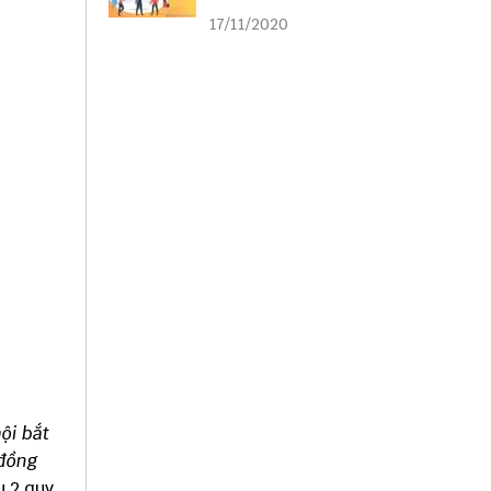
liên kết
17/11/2020
ội bắt
 đồng
u 2 quy