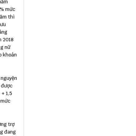
 năm
45% mức
năm thì
hưu
áng
m 2018
ng nữ
 b khoản
ự nguyện
ì được
 + 1,5
g mức
ởng trợ
ng đang