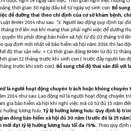
thì được nghỉ 14 ngày làm việc. Thời gian nghỉ việc hưởng c
hoảng thời gian 30 ngày đầu kể từ ngày vợ sinh con.
Bổ sung
iệc để dưỡng thai theo chỉ định của cơ sở khám bệnh, ch
1 Luật BHXH 2014 như sau:
“3. Người lao động quy định tại đ
 tháng trở lên mà khi mang thai phải nghỉ việc để dưỡng th
quyền thì phải đóng bảo hiểm xã hội từ đủ 03 tháng trở lê
o quy định mới nhất về bảo hiểm xã hội năm 2016 thì lao độ
ế độ thai sản nếu: + Có thời gian đóng BHXH từ đủ 12 tháng
thời gian 12 tháng trước khi sinh con ( trước đây người lao 
tháng trước khi sinh con).
Bổ sung chế độ thai sản đối với 
 nữ là người hoạt động chuyên trách hoặc không chuyên 
ăm 2014 như sau: Lao động nữ là người hoạt động chuyên tr
am gia bảo hiểm xã hội khi nghỉ việc mà có từ đủ 15 năm đế
ợc hưởng lương hưu.
Tỷ lệ hưởng lương hưu:
Quy định lộ trì
 gian đóng bảo hiểm xã hội đủ 30 năm (trước đó là 25 năm)
m mới đạt tỷ lệ hưởng lương hưu tối đa 75%.
Theo quy định 