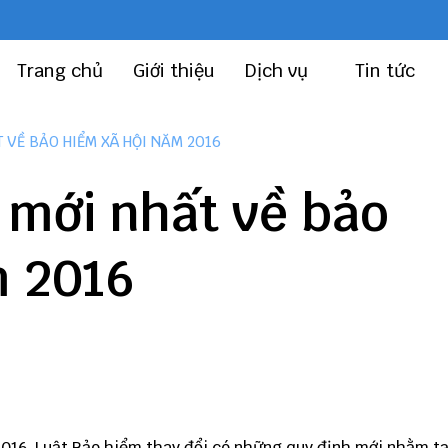
Trang chủ
Giới thiệu
Dịch vụ
Tin tức
 VỀ BẢO HIỂM XÃ HỘI NĂM 2016
 mới nhất về bảo
m 2016
016. Luật Bảo hiểm thay đổi có những quy định mới nhằm tạ