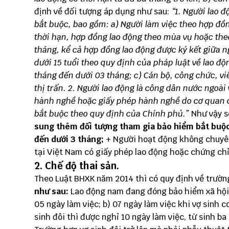
định về đối tượng áp dụng như sau:
“1. Người lao 
bắt buộc, bao gồm:
a) Người làm việc theo hợp đồ
thời hạn, hợp đồng lao động theo mùa vụ hoặc the
tháng, kể cả hợp đồng lao động được ký kết giữa n
dưới 15 tuổi theo quy định của pháp luật về lao độ
tháng đến dưới 03 tháng;
c) Cán bộ, công chức, vi
thị trấn.
2. Người lao động là công dân nước ngoài 
hành nghề hoặc giấy phép hành nghề do cơ quan 
bắt buộc theo quy định của Chính phủ.”
Như vậy s
sung thêm đối tượng tham gia bảo hiểm bắt buộ
đến dưới 3 tháng;
+ Người hoạt động không chuyên 
tại Việt Nam có giấy phép lao động hoặc chứng ch
2. Chế độ thai sản.
Theo Luật BHXK năm 2014 thì có quy định về trườ
như sau:
Lao động nam đang đóng bảo hiểm xã hội k
05 ngày làm việc; b) 07 ngày làm việc khi vợ sinh c
sinh đôi thì được nghỉ 10 ngày làm việc, từ sinh b