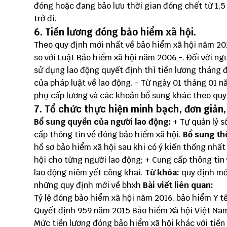
đóng hoặc đang bảo lưu thời gian đóng chết từ 1,5
trở đi.
6. Tiền lương đóng bảo hiểm xã hội.
Theo quy định mới nhất về bảo hiểm xã hội năm 201
so với Luật Bảo hiểm xã hội năm 2006 -. Đối với ng
sử dụng lao động quyết định thì tiền lương tháng 
của pháp luật về lao động. - Từ ngày 01 tháng 01 n
phụ cấp lương và các khoản bổ sung khác theo quy 
7. Tổ chức thực hiện minh bạch, đơn giản,
Bổ sung quyền của người lao động:
+ Tự quản lý s
cấp thông tin về đóng bảo hiểm xã hội.
Bổ sung th
hồ sơ bảo hiểm xã hội sau khi có ý kiến thống nhấ
hội cho từng người lao động; + Cung cấp thông tin
lao động niêm yết công khai.
Từ khóa:
quy định mới
những quy định mới về bhxh
Bài viết liên quan:
Tỷ lệ đóng bảo hiểm xã hội năm 2016, bảo hiểm Y t
Quyết định 959 năm 2015 Bảo hiểm Xã hội Việt Na
Mức tiền lương đóng bảo hiểm xã hội khác với tiền