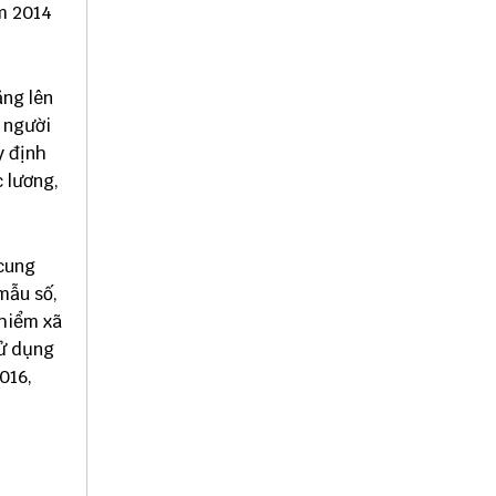
ăm 2014
ăng lên
o người
y định
c lương,
 cung
mẫu số,
 hiểm xã
sử dụng
016,