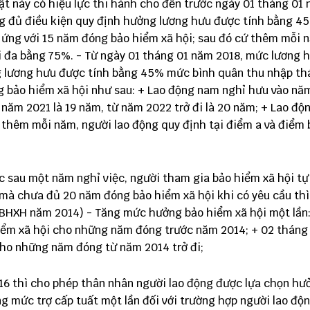
uật này có hiệu lực thi hành cho đến trước ngày 01 tháng 01
g đủ điều kiện quy định hưởng lương hưu được tính bằng 
ứng với 15 năm đóng bảo hiểm xã hội; sau đó cứ thêm mỗi 
ối đa bằng 75%. - Từ ngày 01 tháng 01 năm 2018, mức lương 
g lương hưu được tính bằng 45% mức bình quân thu nhập th
g bảo hiểm xã hội như sau: + Lao động nam nghỉ hưu vào nă
 năm 2021 là 19 năm, từ năm 2022 trở đi là 20 năm; + Lao độ
ứ thêm mỗi năm, người lao động quy định tại điểm a và điểm
c sau một năm nghỉ việc, người tham gia bảo hiểm xã hội t
mà chưa đủ 20 năm đóng bảo hiểm xã hội khi có yêu cầu th
t BHXH năm 2014) - Tăng mức hưởng bảo hiểm xã hội một lần:
iểm xã hội cho những năm đóng trước năm 2014; + 02 thán
cho những năm đóng từ năm 2014 trở đi;
16 thì cho phép thân nhân người lao động được lựa chọn hư
ng mức trợ cấp tuất một lần đối với trường hợp người lao độ