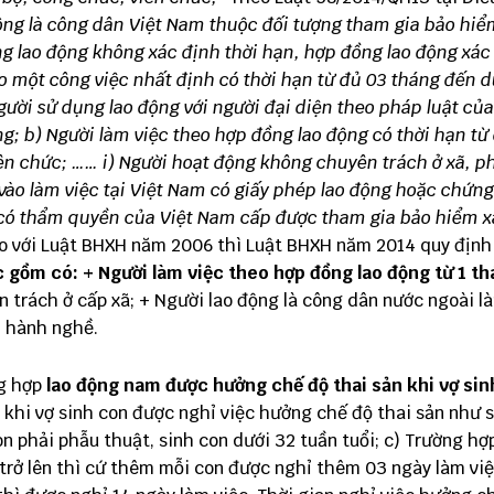
động là công dân Việt Nam thuộc đối tượng tham gia bảo hiể
ng lao động không xác định thời hạn, hợp đồng lao động xác
o một công việc nhất định có thời hạn từ đủ 03 tháng đến d
gười sử dụng lao động với người đại diện theo pháp luật củ
ng;
b) Người làm việc theo hợp đồng lao động có thời hạn từ
ên chức;
……
i) Người hoạt động không chuyên trách ở xã, p
vào làm việc tại Việt Nam có giấy phép lao động hoặc chứng
có thẩm quyền của Việt Nam cấp được tham gia bảo hiểm x
o với Luật BHXH năm 2006 thì Luật BHXH năm 2014 quy địn
c gồm có:
+ Người làm việc theo hợp đồng lao động từ 1 t
trách ở cấp xã; + Người lao động là công dân nước ngoài l
ỉ hành nghề.
ng hợp
lao động nam được hưởng chế độ thai sản khi vợ sin
hi vợ sinh con được nghỉ việc hưởng chế độ thai sản như s
on phải phẫu thuật, sinh con dưới 32 tuần tuổi; c) Trường hợ
a trở lên thì cứ thêm mỗi con được nghỉ thêm 03 ngày làm việ