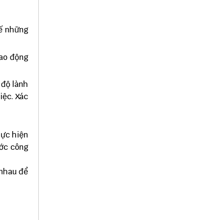
hế những
lao động
 độ lành
iệc. Xác
hực hiện
ước công
 nhau để