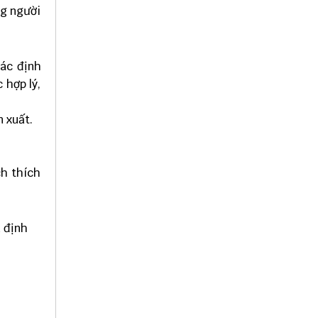
ng người
xác định
 hợp lý,
 xuất.
ch thích
n định