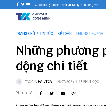
Chào mừng các bạn đến với Đại lý thuế Công Minh
TRANG CHỦ
TIN TỨC
KẾ TOÁN
NHỮNG PHƯƠNG P
Những phương p
động chi tiết
TÁC GIẢ
HAIVTCA
19/07/2024
17 PHÚT ĐỌC
CHIA SẺ:
Định mức lao động đóng vài trò quan trọng trong