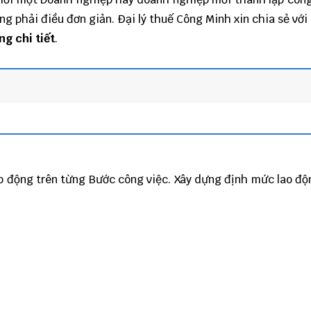
ng phải điều đơn giản.
Đại lý thuế
Công Minh
xin chia sẻ với
g chi tiết
.
lao động trên từng Bước công việc. Xây dựng định mức lao đ