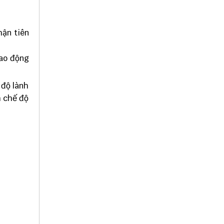
hận tiên
lao động
 độ lành
h chế độ