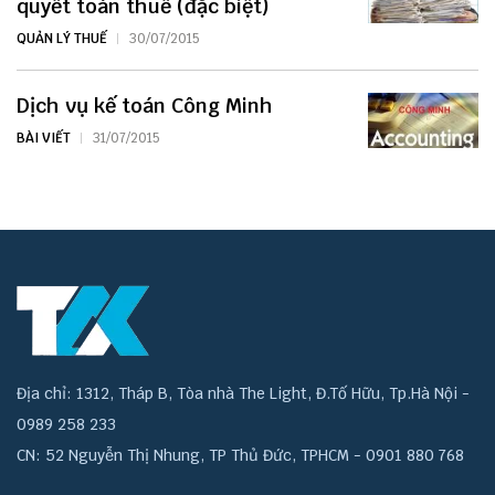
quyết toán thuế (đặc biệt)
QUẢN LÝ THUẾ
30/07/2015
Dịch vụ kế toán Công Minh
BÀI VIẾT
31/07/2015
Địa chỉ: 1312, Tháp B, Tòa nhà The Light, Đ.Tố Hữu, Tp.Hà Nội -
0989 258 233
CN: 52 Nguyễn Thị Nhung, TP Thủ Đức, TPHCM - 0901 880 768