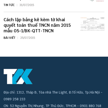
TIN TỨC
31/07/2015
Cách lập bảng kê kèm tờ khai
quyết toán thuế TNCN năm 2015
mẫu 05-1/BK-QTT-TNCN
BÀI VIẾT
25/07/2015
Địa chỉ: 1312, Tháp B, Tòa nhà The Light, Đ.Tố Hữu, Tp.Hà Nội -
0989 258 233
CN: 52 Nguyễn Thị Nhung, TP Thủ Đức, TPHCM - 0901 880 768