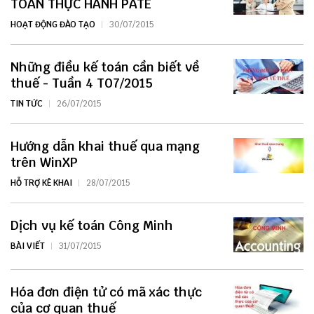
TOÁN THỰC HÀNH PATE
HOẠT ĐỘNG ĐÀO TẠO
30/07/2015
Những điều kế toán cần biết về
thuế - Tuần 4 T07/2015
TIN TỨC
26/07/2015
Hướng dẫn khai thuế qua mạng
trên WinXP
HỖ TRỢ KÊ KHAI
28/07/2015
Dịch vụ kế toán Công Minh
BÀI VIẾT
31/07/2015
Hóa đơn điện tử có mã xác thực
của cơ quan thuế