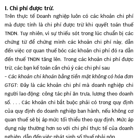
I. Chi phí được trừ.
Trên thực tế Doanh nghiệp luôn có các khoản chi phí
mà được tính là chi phí được trừ khi quyết toán thuế
TNDN. Tuy nhiên, vì sự thiếu sót trong lúc chuẩn bị các
chứng từ để chứng mình các khoản chi phí này, dẫn
đến việc cơ quan thuế bóc các khoản chi phí đó ra dẫn
đến thuế TNDN tăng lên. Trong các khoản chi phí được
trừ, các bạn kế toán cần chú ý các chi phí sau
- Các khoản chi khoán bằng tiền mặt không có hóa đơn
GTGT
: Đây là các khoản chi phí mà doanh nghiệp chi
người lao động: công tác phí ăn trưa, lương theo doanh
số. . . . Các khoản chi bắt buộc phải có trong quy định
của quy định do doanh nghiệp ban hành, nếu không cơ
quan thuế sẽ bị áp mức tối thiểu theo quy định. Mức áp
dụng này thường hơn so với chi phí thực tế của doanh
nghiệp, dẫn đến việc phát sinh số thuế phải nộp.