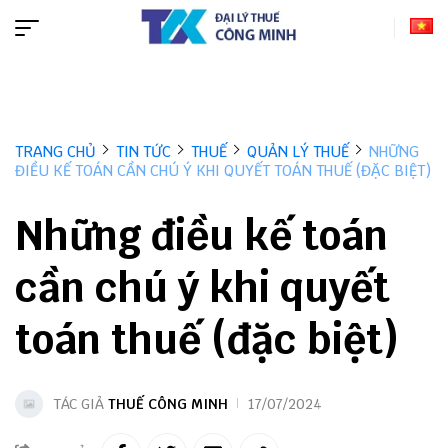
TRANG CHỦ
TIN TỨC
THUẾ
QUẢN LÝ THUẾ
NHỮNG
ĐIỀU KẾ TOÁN CẦN CHÚ Ý KHI QUYẾT TOÁN THUẾ (ĐẶC BIỆT)
Những điều kế toán
cần chú ý khi quyết
toán thuế (đặc biệt)
TÁC GIẢ
THUẾ CÔNG MINH
17/07/2024