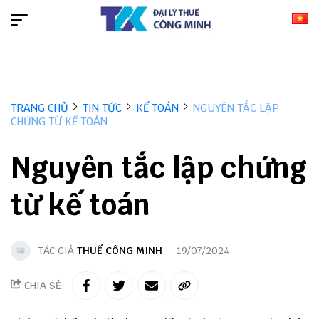
TRANG CHỦ
TIN TỨC
KẾ TOÁN
NGUYÊN TẮC LẬP
CHỨNG TỪ KẾ TOÁN
Nguyên tắc lập chứng
từ kế toán
TÁC GIẢ
THUẾ CÔNG MINH
19/07/2024
CHIA SẺ: