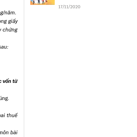
liên kết
17/11/2020
ng/năm.
ong giấy
ấy chứng
sau
:
c vốn từ
úng.
hai thuế
 môn bài