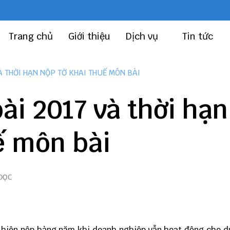
Trang chủ
Giới thiệu
Dịch vụ
Tin tức
À THỜI HẠN NỘP TỜ KHAI THUẾ MÔN BÀI
i 2017 và thời hạn
ế môn bài
 ĐỌC
c hiện nộp hàng năm khi doanh nghiệp vẫn hoạt động cho 