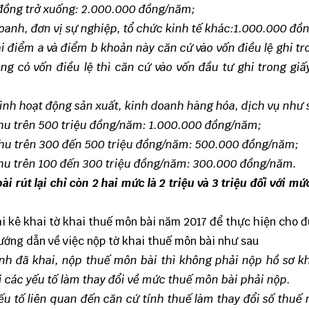
ỷ đồng trở xuống: 2.000.000 đồng/năm;
oanh, đơn vị sự nghiệp, tổ chức kinh tế khác:
1
.000.000 đồ
ại điểm a và điểm b khoản này căn cứ vào vốn điều lệ ghi tr
g có vốn điều lệ thì căn cứ vào vốn đầu tư ghi trong gi
 đình hoạt động sản xuất, kinh doanh hàng hóa, dịch vụ như 
thu trên 500 triệu đồng/năm:
1
.000.000 đồng/năm;
thu trên 300 đến 500 triệu đồng/năm: 500.000 đồng/năm;
hu tr
ê
n 100 đ
ế
n 300 triệu đồng/năm: 300.000 đồng/năm.
 rút lại chỉ còn 2 hai mức là 2 triệu và 3 triệu đối với mứ
i kê khai tờ khai thuế môn bài năm 2017 để thực hiện cho đ
ớng dẫn về việc nộp tờ khai thuế môn bài như sau
nh đã khai, nộp thuế môn bài thì không phải nộp hồ sơ k
 các yếu tố làm thay đổi về mức thuế môn bài phải nộp.
ếu tố liên quan đến căn cứ tính thuế làm thay đổi số thuế