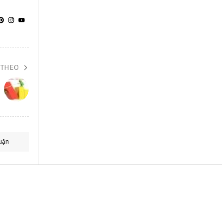
 THEO
uận