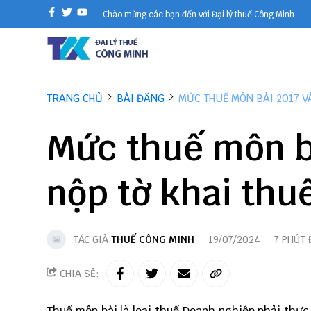
Chào mừng các bạn đến với Đại lý thuế Công Minh
TRANG CHỦ
BÀI ĐĂNG
MỨC THUẾ MÔN BÀI 2017 V
Mức thuế môn bà
nộp tờ khai thu
TÁC GIẢ
THUẾ CÔNG MINH
19/07/2024
7 PHÚT
CHIA SẺ:
Thuế môn bài là loại thuế Doanh nghiệp phải thự