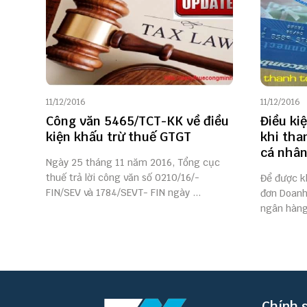
11/12/2016
11/12/2016
Công văn 5465/TCT-KK về điều
Điều ki
kiện khấu trừ thuế GTGT
khi tha
cá nhâ
Ngày 25 tháng 11 năm 2016, Tổng cục
thuế trả lời công văn số 0210/16/-
Để được k
FIN/SEV và 1784/SEVT- FIN ngày ...
đơn Doanh
ngân hàng 
Chính 