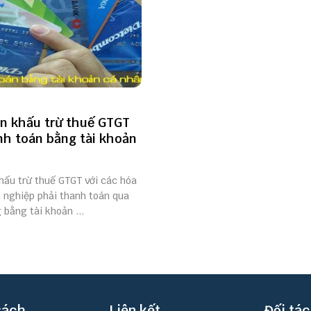
ện khấu trừ thuế GTGT
nh toán bằng tài khoản
n
hấu trừ thuế GTGT với các hóa
 nghiệp phải thanh toán qua
bằng tài khoản ...
sách
Liên kết
Đối tác