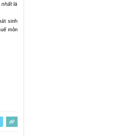
 nhất là
át sinh
thuế môn