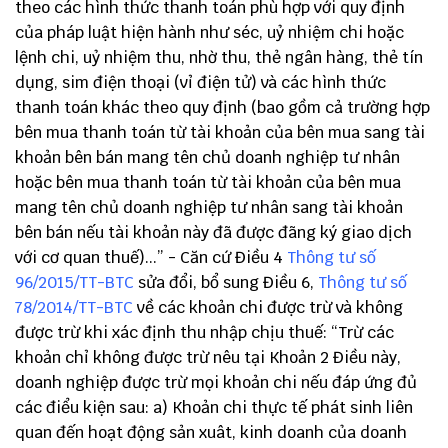
theo các hình thức thanh toán phù hợp với quy định
của pháp luật hiện hành như séc, uỷ nhiệm chi hoặc
lệnh chi, uỷ nhiệm thu, nhờ thu, thẻ ngân hàng, thẻ tín
dụng, sim điện thoại (vỉ điện tử) và các hình thức
thanh toán khác theo quy định (bao gồm cả trường hợp
bên mua thanh toán từ tài khoản của bên mua sang tài
khoản bên bán mang tên chủ doanh nghiệp tư nhân
hoặc bên mua thanh toán từ tài khoản của bên mua
mang tên chủ doanh nghiệp tư nhân sang tài khoản
bên bán nếu tài khoản này đã được đãng ký giao dịch
với cơ quan thuế)...” - Căn cứ Điều 4
Thông tư số
96/2015/TT-BTC
sửa đổi, bổ sung Điều 6,
Thông tư số
78/2014/TT-BTC
về các khoản chi được trừ và không
được trừ khi xác định thu nhập chịu thuế: “Trừ các
khoản chỉ không được trừ nêu tại Khoản 2 Điều này,
doanh nghiệp được trừ mọi khoản chi nếu đáp ứng đủ
các điểu kiện sau: a) Khoản chi thực tế phát sinh liên
quan đến hoạt động sản xuât, kinh doanh của doanh