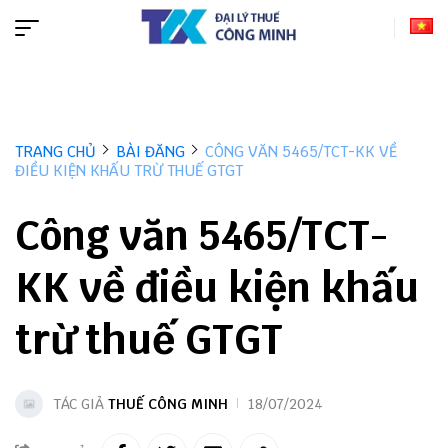
TRANG CHỦ
BÀI ĐĂNG
CÔNG VĂN 5465/TCT-KK VỀ
ĐIỀU KIỆN KHẤU TRỪ THUẾ GTGT
Công văn 5465/TCT-
KK về điều kiện khấu
trừ thuế GTGT
TÁC GIẢ
THUẾ CÔNG MINH
18/07/2024