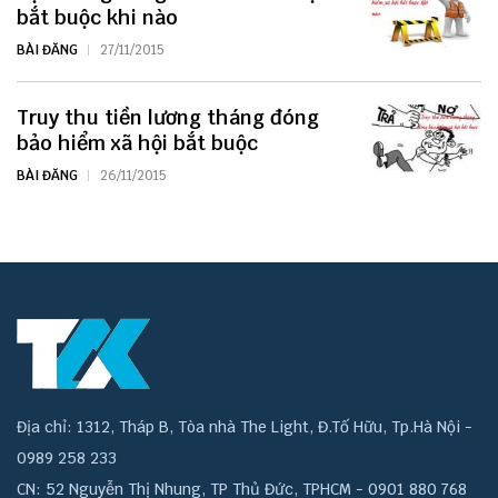
bắt buộc khi nào
BÀI ĐĂNG
27/11/2015
Truy thu tiền lương tháng đóng
bảo hiểm xã hội bắt buộc
BÀI ĐĂNG
26/11/2015
Địa chỉ: 1312, Tháp B, Tòa nhà The Light, Đ.Tố Hữu, Tp.Hà Nội -
0989 258 233
CN: 52 Nguyễn Thị Nhung, TP Thủ Đức, TPHCM - 0901 880 768