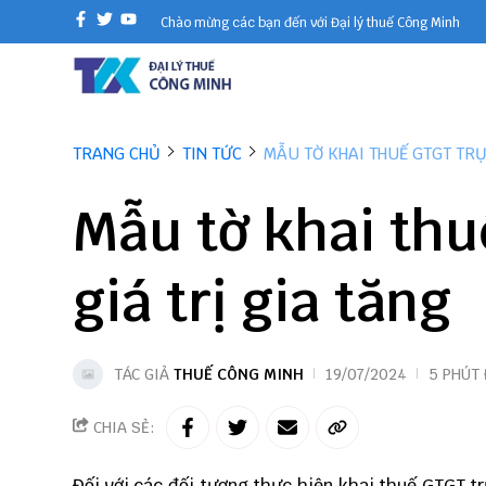
Chào mừng các bạn đến với Đại lý thuế Công Minh
TRANG CHỦ
TIN TỨC
MẪU TỜ KHAI THUẾ GTGT TRỰC
Mẫu tờ khai thu
giá trị gia tăng
TÁC GIẢ
THUẾ CÔNG MINH
19/07/2024
5 PHÚT
CHIA SẺ:
Đối với các đối tượng thực hiện khai thuế GTGT tr