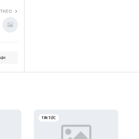
 THEO
uận
TIN TỨC