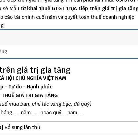
a sẻ Mẫu
tờ khai thuế GTGT trực tiếp trên giá trị gia tăn
áo cáo tài chính cuối năm
và
quyết toán thuế doanh nghiệp
ng
tăng
rên giá trị gia tăng
Ã HỘI CHỦ NGHĨA VIỆT NAM
ập - Tự do - Hạnh phúc
 THUẾ GIÁ TRI GIA TĂNG
huế mua bán, chế tác vàng bạc, đá quý)
áng...... năm …... hoặc quý.....năm....
3]
Bổ sung lần thứ