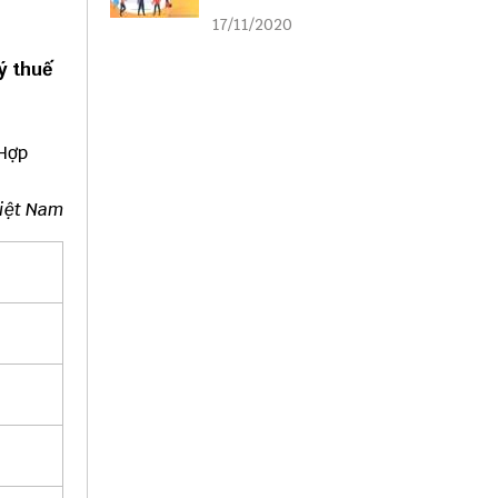
liên kết
17/11/2020
lý thuế
Hợp
iệt Nam