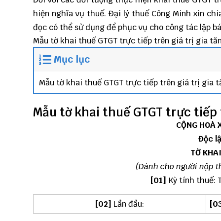
hiện nghĩa vụ thuế.
Đại lý thuế
Công Minh
xin chi
đọc có thể sử dụng để phục vụ cho công tác
lập b
Mẫu tờ khai thuế GTGT trực tiếp trên giá trị gia tă
Mục lục
Mẫu tờ khai thuế GTGT trực tiếp trên giá trị gia 
Mẫu tờ khai thuế GTGT trực tiếp t
CỘNG HOÀ X
Độc l
TỜ KHAI
(Dành cho người nộp t
[01]
Kỳ tính thuế: Th
[02]
Lần đầu:
[0