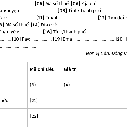
.....................
[05]
Mã số thuế:
[06]
Địa chỉ:
/huyện: ...............................
[08]
Tỉnh/thành phố:
ax:..........................
[11]
Email: .................................
[12] Tên đại 
3]
Mã số thuế:
[14]
Địa chỉ:
/huyện: ...................
[16]
Tỉnh/thành phố:
........
[18]
Fax: ..................
[19]
Email: .................................
[20]
...........................
Đơn vị tiền:
Đ
ồng V
Mã chỉ tiêu
Giá trị
(3)
(4)
rước
[21]
[22]