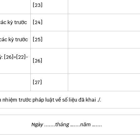
[23]
các kỳ trước
[24]
các kỳ trước
[25]
ỳ: [26]=[22]-
[26]
[27]
 nhiệm trước pháp luật về số liệu đã khai ./.
N
gày .......tháng …....năm …....