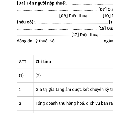
[04] Tên người nộp thuế:
…………………………………….................
……………………………………………………………………………
[07]
Quận
.........................................
[09]
Điện thoại:…………..
[10]
F
(nếu có):
……………………………………..................................
[1
……………………………………………………………………………
[15]
Quận
.....................................................
[17]
Điện thoại: .............
đồng đại lý thuế: Số.................................................ngày.....
STT
Chỉ t
iêu
(1)
(2)
1
Giá trị gia tăng âm được kết chuyển kỳ t
2
Tổng doanh thu hàng hoá, dịch vụ bán ra