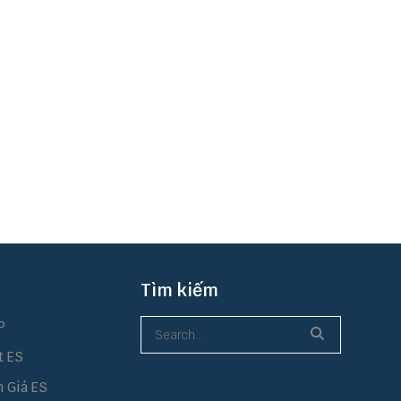
Tìm kiếm
P
t ES
h Giá ES