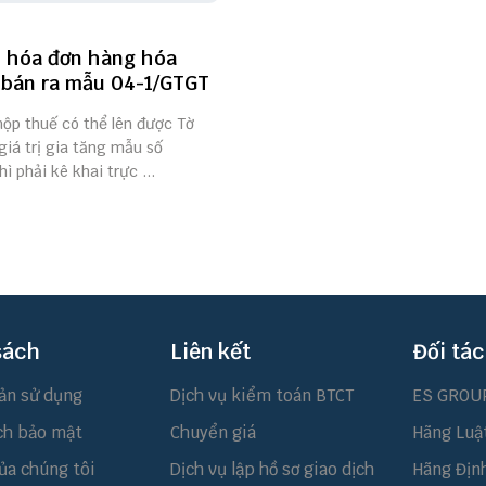
 hóa đơn hàng hóa
 bán ra mẫu 04-1/GTGT
nộp thuế có thể lên được Tờ
giá trị gia tăng mẫu số
ì phải kê khai trực ...
sách
Liên kết
Đối tác
ản sử dụng
Dịch vụ kiểm toán BTCT
ES GROU
ch bảo mật
Chuyển giá
Hãng Luậ
ủa chúng tôi
Dịch vụ lập hồ sơ giao dịch
Hãng Địn