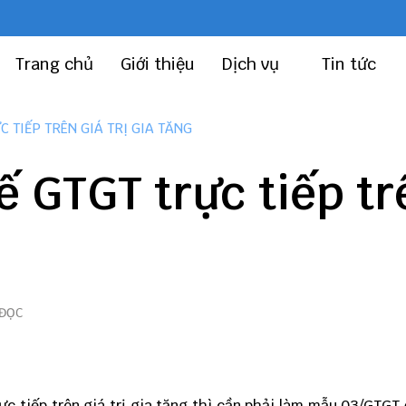
Trang chủ
Giới thiệu
Dịch vụ
Tin tức
 TIẾP TRÊN GIÁ TRỊ GIA TĂNG
ế GTGT trực tiếp tr
 ĐỌC
ực tiếp trên giá trị gia tăng thì cần phải làm mẫu 03/GTGT