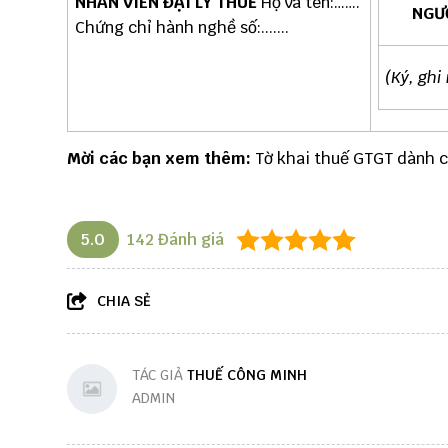
NHÂN VIÊN ĐẠI LÝ THUẾ
Họ và tên:…….
NGƯ
Chứng chỉ hành nghề số:.......
(Ký, ghi
Mời các bạn xem thêm:
Tờ khai thuế GTGT dành 
5.0
142
Đánh giá
CHIA SẺ
TÁC GIẢ
THUẾ CÔNG MINH
ADMIN