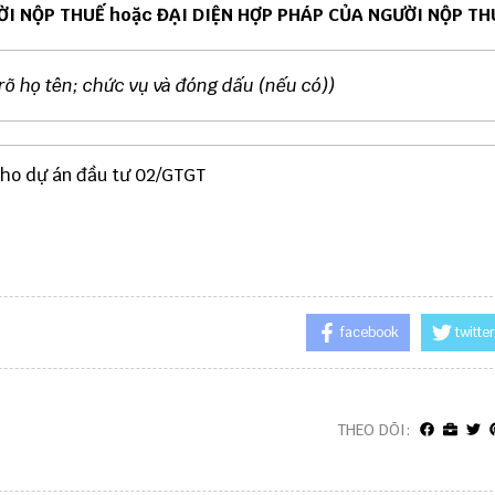
ỜI NỘP THUẾ hoặc
ĐẠI DIỆN HỢP PHÁP CỦA NGƯỜI NỘP TH
 rõ họ tên; chức vụ và đóng dấu (nếu có))
cho dự án đầu tư 02/GTGT
facebook
twitter
THEO DÕI: