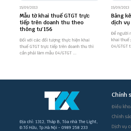
15/09/2013
15/09/2013
Mẫu tờ khai thuế GTGT trực
Bảng kê
tiếp trên doanh thu theo
dịch vụ
thông tư 156
Để người 
khai thuế 
Đối với các đối tượng thực hiện khai
04/GTGT th
thuế GTGT trực tiếp trên doanh thu thì
cần phải làm mẫu 04/GTGT ...
Chính 
Điều kho
Chính sá
Địa chỉ: 1312, Tháp B, Tòa nhà The Light,
Dịch vụ c
Đ.Tố Hữu, Tp.Hà Nội - 0989 258 233