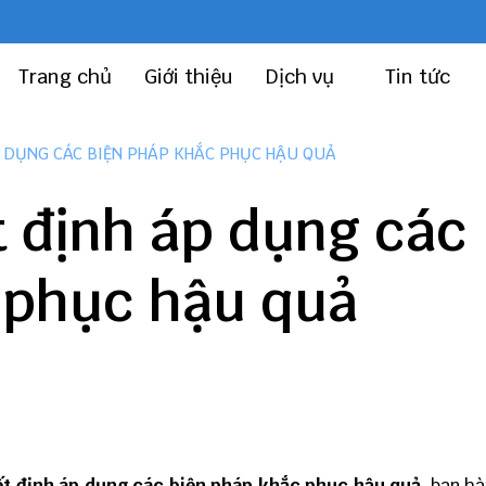
Trang chủ
Giới thiệu
Dịch vụ
Tin tức
P DỤNG CÁC BIỆN PHÁP KHẮC PHỤC HẬU QUẢ
 định áp dụng các
 phục hậu quả
t định áp dụng các biện pháp khắc phục hậu quả
, ban h