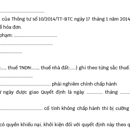
...........................
............ của Thông tư số 10/2014/TT-BTC ngày 17 tháng 1 năm 20
ề hóa đơn.
…….............................
..................................
…………………….
:…., thuế TNDN:……, thuế nhà đất:.....) ghi theo từng sắc thuế.
…………………………………
................................................ phải nghiêm chỉnh chấp hành
 được giao Quyết định là ngày .............. tháng .........
................................... cố tình không chấp hành thì bị cưỡ
................ có quyền khiếu nại, khởi kiện đối với quyết định này the