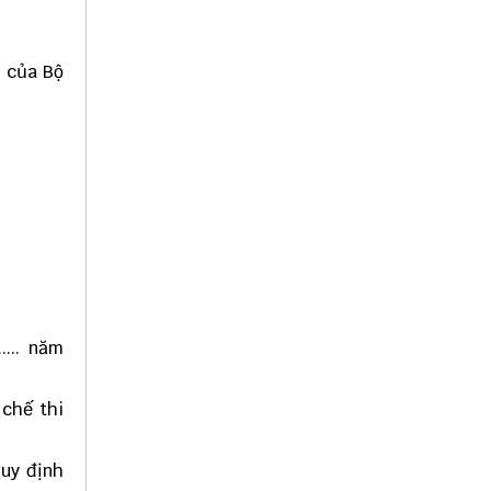
14 của Bộ
.... năm
ng chế thi
o quy định