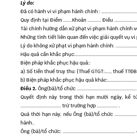
Lý do:
Đã có hành vi vi phạm hành chính : ………………........................
Quy định tại Điểm .......Khoản ........... Điều .......
Tài chính hướng dẫn xử phạt vi phạm hành chính v
Những tình tiết liên quan đến việc giải quyết vụ vi phạm: …
Lý do không xử phạt vi phạm hành chính: .............................
Hậu quả cần khắc phục:……………………………………………
Biện pháp khắc phục hậu quả::
a) Số tiền thuế truy thu: (Thuế GTGT:….., thuế TTĐB
b) Biện pháp khắc phục hậu quả khác:………………
Điều 2.
Ông(bà)/tổ chức .............................................
Quyết định này trong thời hạn mười ngày, kể từ ngày
................................. trừ trường hợp ................. .
Quá thời hạn này, nếu Ông (bà)/tổ chức ....................
hành..
Ông (bà)/tổ chức: ...........................................