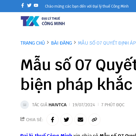
Chào mừng các bạn đến với Đại lý thuế Công Minh
TRANG CHỦ
BÀI ĐĂNG
MẪU SỐ 07 QUYẾT ĐỊNH Á
Mẫu số 07 Quyết
biện pháp khắc
TÁC GIẢ
HAIVTCA
19/07/2024
7 PHÚT ĐỌC
CHIA SẺ:
Đại lý thuế
Công Minh
xin chia sẻ
Mẫu số 07 Quyế