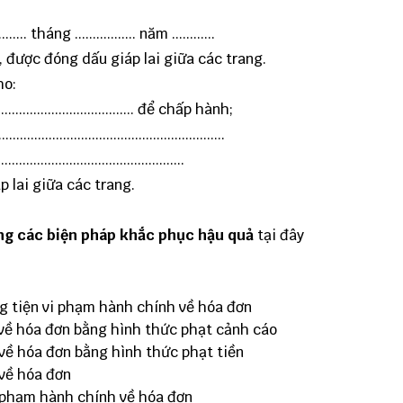
 tháng ................. năm ............
rời, được đóng dấu giáp lai giữa các trang.
ho:
....................................... để chấp hành;
.................................................
.................................................
p lai giữa các trang.
ng các biện pháp khắc phục hậu quả
tại đây
ng tiện vi phạm hành chính về hóa đơn
về hóa đơn bằng hình thức phạt cảnh cáo
về hóa đơn bằng hình thức phạt tiền
về hóa đơn
 phạm hành chính về hóa đơn