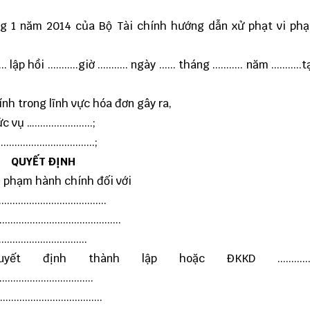
ng 1 năm 2014 của Bộ Tài chính hướng dẫn xử phạt vi ph
 ...........giờ ........... ngày ...... tháng ........... năm ...........tại .
nh trong lĩnh vực hóa đơn gây ra,
 Chức vụ ….....................;
.................................;
QUYẾT ĐỊNH
 phạm hành chính đối với
..................................
..................................
............................
nh thành lập hoặc ĐKKD ....................
..................................
..................................