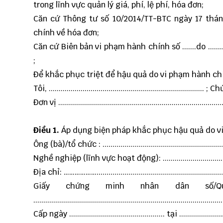
trong lĩnh vực quản lý giá, phí, lệ phí, hóa đơn;
Căn cứ Thông tư số 10/2014/TT-BTC ngày 17 thá
chính về hóa đơn;
Căn cứ Biên bản vi phạm hành chính số .......do .......... lập hồi
;
Để khắc phục triệt để hậu quả do vi phạm hành chí
Tôi, .............................................................................. ;
Đơn vị ....................................................................................
Điều 1.
Áp dụng biện pháp khắc phục hậu quả do vi
Ông (bà)/tổ chức : .................................................................
Nghề nghiệp (lĩnh vực hoạt động): ........................................
Địa chỉ: ………………...................................................................
Giấy chứng minh nhân dân số/Quyết đị
...............................................................................................
Cấp ngày ................................................ tại .........................