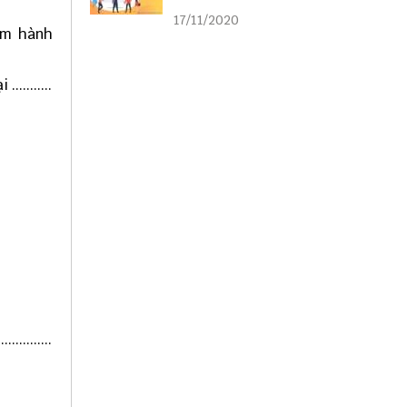
liên kết
17/11/2020
ạm hành
..........
......