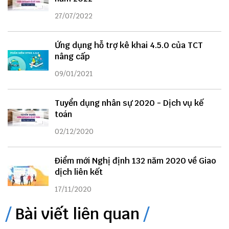
27/07/2022
Ứng dụng hỗ trợ kê khai 4.5.0 của TCT
nâng cấp
09/01/2021
Tuyển dụng nhân sự 2020 - Dịch vụ kế
toán
02/12/2020
Điểm mới Nghị định 132 năm 2020 về Giao
dịch liên kết
17/11/2020
Bài viết liên quan