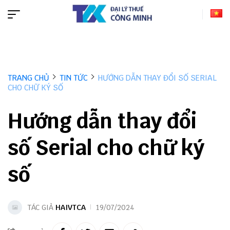
TRANG CHỦ
TIN TỨC
HƯỚNG DẪN THAY ĐỔI SỐ SERIAL
CHO CHỮ KÝ SỐ
Hướng dẫn thay đổi
số Serial cho chữ ký
số
TÁC GIẢ
HAIVTCA
19/07/2024