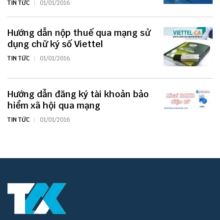
TIN TỨC
01/01/2016
Hướng dẫn nộp thuế qua mạng sử
dụng chữ ký số Viettel
TIN TỨC
01/01/2016
Hướng dẫn đăng ký tài khoản bảo
hiểm xã hội qua mạng
TIN TỨC
01/01/2016