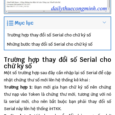
Mục lục
Trường hợp thay đổi số Serial cho chữ ký số
Những bước thay đổi số Serial cho chữ ký số
Trường hợp thay đổi số Serial cho
chữ ký số
Một số trường hợp sau đây cần nhập lại số Serial để cập
nhật chứng thư số mới lên hệ thống kê khai :
Trường hợp 1:
Bạn mới gia hạn chữ ký số nên chứng
thư nạp vào Token là chứng thư mới, tương ứng với nó
là serial mới, cho nên bắt buộc bạn phải thay đổi số
Serial này lên hệ thống iHTKK.