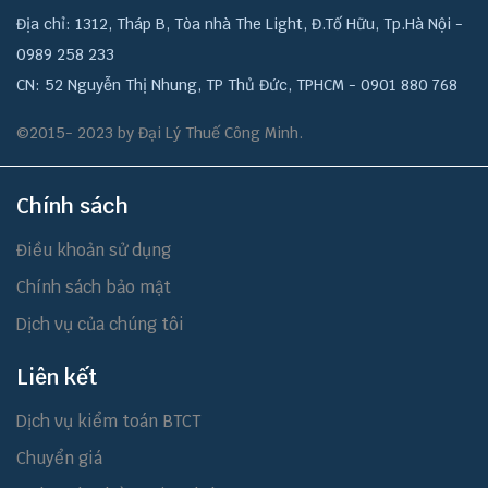
Địa chỉ: 1312, Tháp B, Tòa nhà The Light, Đ.Tố Hữu, Tp.Hà Nội -
0989 258 233
CN: 52 Nguyễn Thị Nhung, TP Thủ Đức, TPHCM - 0901 880 768
©2015- 2023 by Đại Lý Thuế Công Minh.
Chính sách
Điều khoản sử dụng
Chính sách bảo mật
Dịch vụ của chúng tôi
Liên kết
Dịch vụ kiểm toán BTCT
Chuyển giá