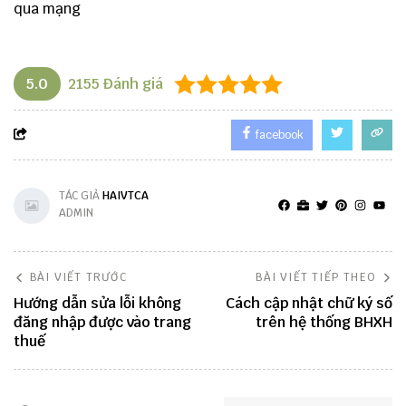
qua mạng
5.0
2155
Đánh giá
facebook
TÁC GIẢ
HAIVTCA
ADMIN
BÀI VIẾT TRƯỚC
BÀI VIẾT TIẾP THEO
Hướng dẫn sửa lỗi không
Cách cập nhật chữ ký số
đăng nhập được vào trang
trên hệ thống BHXH
thuế