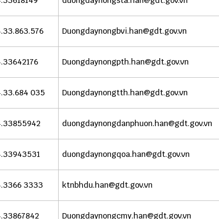
.33618149
duongdaynongsta.han@gdt.gov.vn
.33.863.576
Duongdaynongbvi.han@gdt.gov.vn
.33642176
Duongdaynongpth.han@gdt.gov.vn
.33.684 035
Duongdaynongtth.han@gdt.gov.vn
4.33855942
duongdaynongdanphuon.han@gdt.gov.vn
.33943531
duongdaynongqoa.han@gdt.gov.vn
.3366 3333
ktnbhdu.han@gdt.gov.vn
.33867842
Duongdaynongcmy.han@gdt.gov.vn