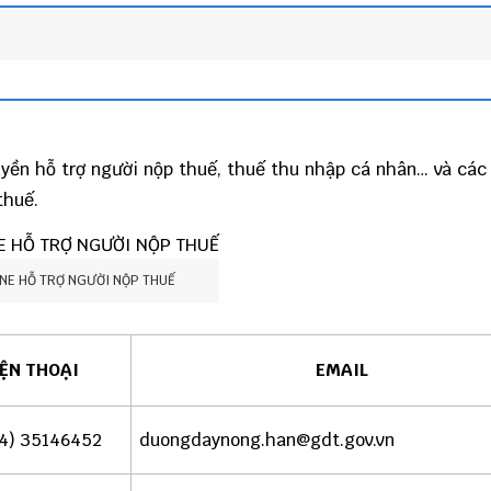
yền hỗ trợ người nộp thuế, thuế thu nhập cá nhân… và các
thuế.
NE HỖ TRỢ NGƯỜI NỘP THUẾ
ỆN THOẠI
EMAIL
4) 35146452
duongdaynong.han@gdt.gov.vn