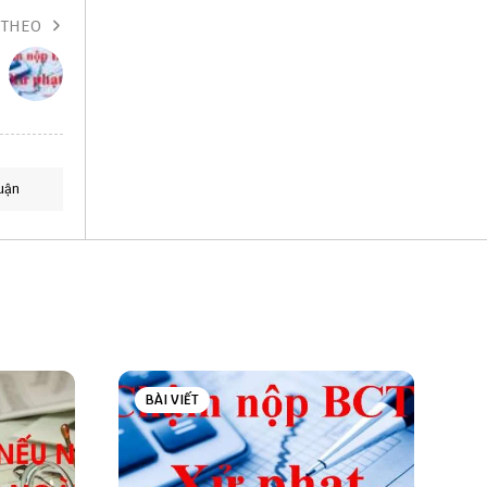
 THEO
uận
BÀI VIẾT