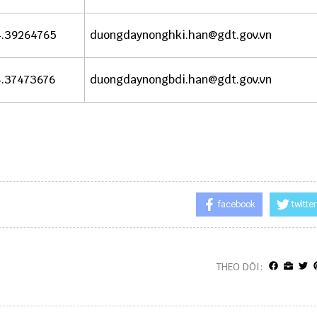
.39264765
duongdaynonghki.han@gdt.gov.vn
.37473676
duongdaynongbdi.han@gdt.gov.vn
facebook
twitter
THEO DÕI: