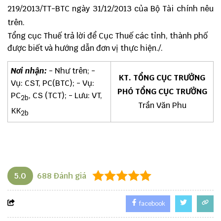
219/2013/TT-BTC ngày 31/12/2013 của Bộ Tài chính nêu
trên.
Tổng cục Thuế trả lời để Cục Thuế các tỉnh, thành phố
được biết và hướng dẫn đơn vị thực hiện./.
Nơi nhận:
- Như trên; -
KT. TỔNG CỤC TRƯỞNG
Vụ: CST, PC(BTC); - Vụ:
PHÓ TỔNG CỤC TRƯỞNG
PC
, CS (TCT); - Lưu: VT,
2b
Trần Văn Phu
KK
2b
5.0
688
Đánh giá
facebook