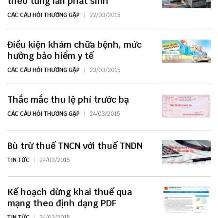
theo từng lần phát sinh
CÁC CÂU HỎI THƯỜNG GẶP
22/03/2015
Điều kiện khám chữa bệnh, mức
hưởng bảo hiểm y tế
CÁC CÂU HỎI THƯỜNG GẶP
23/03/2015
Thắc mắc thu lệ phí trước bạ
CÁC CÂU HỎI THƯỜNG GẶP
24/03/2015
Bù trừ thuế TNCN với thuế TNDN
TIN TỨC
24/03/2015
Kế hoạch dừng khai thuế qua
mạng theo định dạng PDF
TIN TỨC
24/03/2015