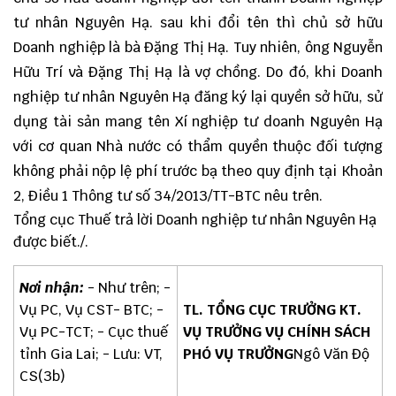
tư nhân Nguyên Hạ. sau khi đổi tên thì chủ sở hữu
Doanh nghiệp là bà Đặng Thị Hạ. Tuy nhiên, ông Nguyễn
Hữu Trí và Đặng Thị Hạ là vợ chồng. Do đó, khi Doanh
nghiệp tư nhân Nguyên Hạ đăng ký lại quyền sở hữu, sử
dụng tài sản mang tên Xí nghiệp tư doanh Nguyên Hạ
với cơ quan Nhà nước có thẩm quyền thuộc đối tượng
không phải nộp lệ phí trước bạ theo quy định tại Khoản
2, Điều 1 Thông tư số 34/2013/TT-BTC nêu trên.
Tổng cục Thuế trả lời Doanh nghiệp tư nhân Nguyên Hạ
được biết./.
Nơi nhận:
- Như trên; -
Vụ PC, Vụ CST- BTC; -
TL. TỔNG CỤC TRƯỞNG KT.
Vụ PC-TCT; - Cục thuế
VỤ TRƯỞNG VỤ CHÍNH SÁCH
tỉnh Gia Lai; - Lưu: VT,
PHÓ VỤ TRƯỞNG
Ngô Văn Độ
CS(3b)