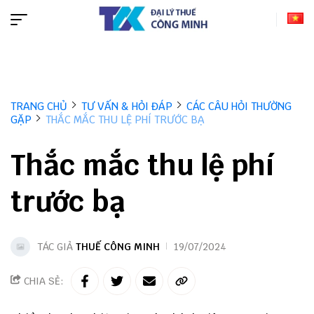
TRANG CHỦ
TƯ VẤN & HỎI ĐÁP
CÁC CÂU HỎI THƯỜNG
GẶP
THẮC MẮC THU LỆ PHÍ TRƯỚC BẠ
Thắc mắc thu lệ phí
trước bạ
TÁC GIẢ
THUẾ CÔNG MINH
19/07/2024
CHIA SẺ: