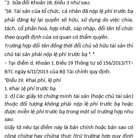
“2.
Sửa đổi Khoản 18, Điều 3 như sau:
"18. Tài sản của tổ chức, cá nhân đã nộp lệ phí trước bạ
phải đăng ký lại quyền
sở
hữu, sử dụng do việc chia,
tách, cổ phần hoá, hợp nhất, sáp nhập, đổi tên tổ chức
theo quyết định của
cơ
quan có thẩm quyền.
Trường hợp đổi tên đồng thời đổi chủ
sở
hữu tài sản thì
chủ tài sản phải nộp lệ phí trước bạ
". "
- Tại điểm d, Khoản 1, Điều 19 Thông tư số 156/2013/TT-
BTC ngày 6/11/2013 của Bộ Tài chính quy định:
"Điều 19. Khai phí, lệ phí
Khai 1ệ phí trước bạ
d) Các giấy
tờ
chứng minh tài sản (hoặc chủ tài sản)
thuộc đối tượng không phải nộp lệ phí trước bạ hoặc
được miễn lệ phí trước bạ trong một số trường
hợp
như
sau:
Giấy
tờ
nêu tại điểm này là bản chính hoặc bản sao có
công chứng hay chứng thực (trừ trường hợp quy định