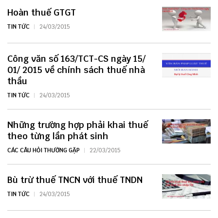
Hoàn thuế GTGT
TIN TỨC
24/03/2015
Công văn số 163/TCT-CS ngày 15/
01/ 2015 về chính sách thuế nhà
thầu
TIN TỨC
24/03/2015
Những trường hợp phải khai thuế
theo từng lần phát sinh
CÁC CÂU HỎI THƯỜNG GẶP
22/03/2015
Bù trừ thuế TNCN với thuế TNDN
TIN TỨC
24/03/2015