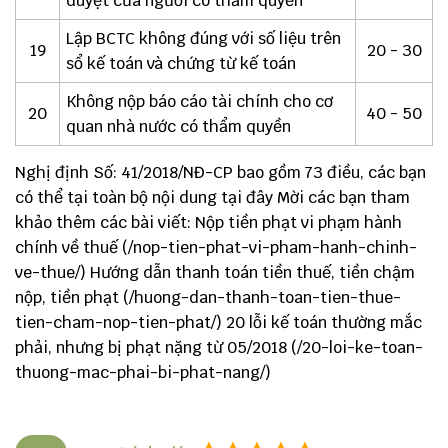
duyệt của người có thẩm quyền
Lập BCTC không đúng với số liệu trên
19
20 - 30
sổ kế toán và chứng từ kế toán
Không nộp báo cáo tài chính cho cơ
20
40 - 50
quan nhà nước có thẩm quyền
Nghị định Số: 41/2018/NĐ-CP bao gồm 73 điều, các bạn
có thể tại toàn bộ nội dung
tại đây
Mời các bạn tham
khảo thêm các bài viết: Nộp tiền phạt vi phạm hành
chính về thuế (
/nop-tien-phat-vi-pham-hanh-chinh-
ve-thue/
) Hướng dẫn thanh toán tiền thuế, tiền chậm
nộp, tiền phạt (
/huong-dan-thanh-toan-tien-thue-
tien-cham-nop-tien-phat/
) 20 lỗi kế toán thường mắc
phải, nhưng bị phạt nặng từ 05/2018 (
/20-loi-ke-toan-
thuong-mac-phai-bi-phat-nang/
)