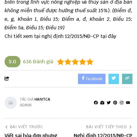
biến trong lĩnh vực nông nghiệp và thủy sản ở địa bàn
không miễn thuế được hưởng thuế suất 15%
).
(Điểm đ,
e, g, Khoản 1, Điều 15; Điểm a, đ, Khoản 2, Điều 15;
Điểm 5a, Điều 15; Điều 19)
Chi tiết xem tại
nghị định 12/2015/NĐ-CP tại đây
5.0
636
Đánh giá
facebook
TÁC GIẢ
HAIVTCA
ADMIN
BÀI VIẾT TRƯỚC
BÀI VIẾT TIẾP THEO
Viết sai hóa đơn nhưng
Nghị định 12/2015/NĐ-CP