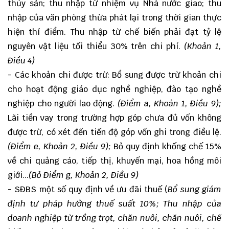
thủy sản; thu nhập từ nhiệm vụ Nhà nước giao; thu
nhập của văn phòng thừa phát lại trong thời gian thực
hiện thí điểm. Thu nhập từ chế biến phải đạt tỷ lệ
nguyên vật liệu tối thiểu 30% trên chi phí.
(Khoản 1,
Điều 4)
- Các khoản chi được trừ: Bổ sung được trừ khoản chi
cho hoạt động giáo dục nghề nghiệp, đào tạo nghề
nghiệp cho người lao động.
(Điểm a, Khoản 1, Điều 9);
Lãi tiền vay trong trường hợp góp chưa đủ vốn không
được trừ, có xét đến tiến độ góp vốn ghi trong điều lệ.
(Điểm e, Khoản 2, Điều 9);
Bỏ quy định khống chế 15%
về chi quảng cáo, tiếp thị, khuyến mại, hoa hồng môi
giới...
(Bỏ Điểm g, Khoản 2, Điều 9)
- SĐBS một số quy định về ưu đãi thuế (
Bổ sung giám
định tư pháp hưởng thuế suất 10%; Thu nhập của
doanh nghiệp từ trồng trọt, chăn nuôi, chăn nuôi, chế