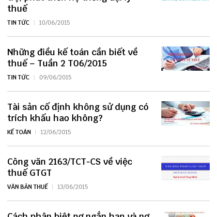
thuế
TIN TỨC
10/06/2015
Những điều kế toán cần biết về
thuế – Tuần 2 T06/2015
TIN TỨC
09/06/2015
Tài sản cố định không sử dụng có
trích khấu hao không?
KẾ TOÁN
12/06/2015
Công văn 2163/TCT-CS về việc
thuế GTGT
VĂN BẢN THUẾ
13/06/2015
Cách phân biệt nợ ngắn hạn và nợ