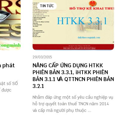
TIN TỨC
29/03/2015
a phát
NÂNG CẤP ỨNG DỤNG HTKK
PHIÊN BẢN 3.3.1, iHTKK PHIÊN
BẢN 3.1.1 VÀ QTTNCN PHIÊN BẢN
uật số SỐ
3.2.1
ế được
Nhằm đáp ứng một số yêu cầu nghiệp vụ
hỗ trợ quyết toán thuế TNCN năm 2014
và cấp mã người phụ thuộc ...