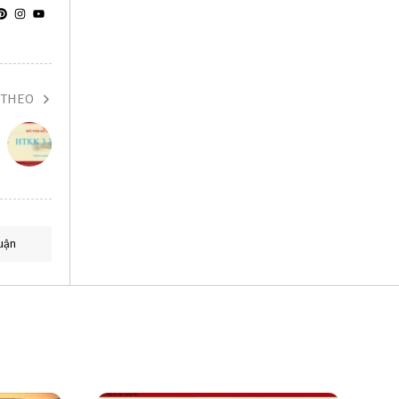
 THEO
uận