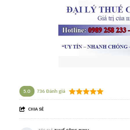
5.0
736
Đánh giá
CHIA SẺ