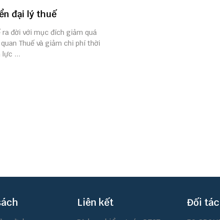
ển đại lý thuế
ế ra đời với mục đích giảm quá
 quan Thuế và giảm chi phí thời
lực ...
sách
Liên kết
Đối tác