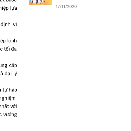
liên kết
17/11/2020
hiệp lựa
định, vì
iệp kinh
c tối đa
cung cấp
à đại lý
i tự hào
 nghiệm,
nhất với
ác vướng