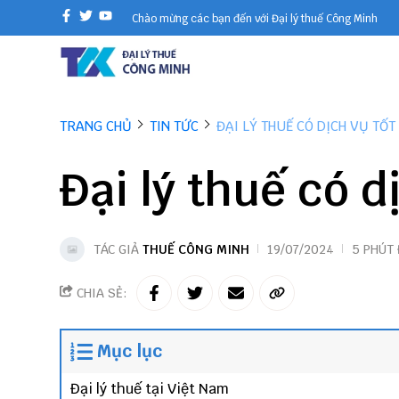
Chào mừng các bạn đến với Đại lý thuế Công Minh
TRANG CHỦ
TIN TỨC
ĐẠI LÝ THUẾ CÓ DỊCH VỤ TỐT
Đại lý thuế có d
TÁC GIẢ
THUẾ CÔNG MINH
19/07/2024
5 PHÚT
CHIA SẺ:
Mục lục
Đại lý thuế tại Việt Nam