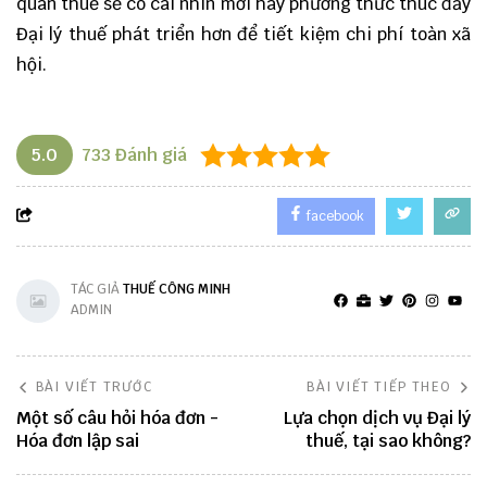
quan thuế sẽ có cái nhìn mới hay phương thức thúc đẩy
Đại lý thuế phát triển hơn để tiết kiệm chi phí toàn xã
hội.
5.0
733
Đánh giá
facebook
TÁC GIẢ
THUẾ CÔNG MINH
ADMIN
BÀI VIẾT TRƯỚC
BÀI VIẾT TIẾP THEO
Một số câu hỏi hóa đơn -
Lựa chọn dịch vụ Đại lý
Hóa đơn lập sai
thuế, tại sao không?