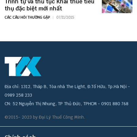
Trình tự và thủ tục Khai thuế tiêu
thụ đặc biệt mới nhất
CÁC CÂU HỎI THƯỜNG GẶP
07/11/2015
Địa chỉ: 1312, Tháp B, Tòa nhà The Light, Đ.Tố Hữu, Tp.Hà Nội -
0989 258 233
CN: 52 Nguyễn Thị Nhung, TP Thủ Đức, TPHCM - 0901 880 768
©2015- 2023 by Đại Lý Thuế Công Minh.