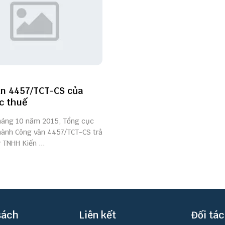
n 4457/TCT-CS của
c thuế
háng 10 năm 2015, Tổng cục
hành Công văn 4457/TCT-CS trả
y TNHH Kiến ...
sách
Liên kết
Đối tác