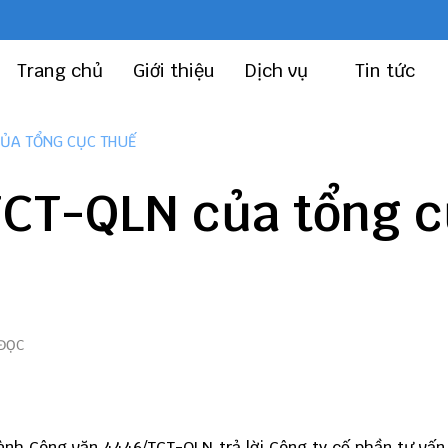
Trang chủ
Giới thiệu
Dịch vụ
Tin tức
CỦA TỔNG CỤC THUẾ
TCT-QLN của tổng 
 ĐỌC
ành Công văn 4446/TCT-QLN trả lời Công ty cố phần tư vấ