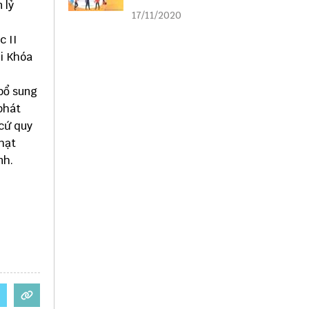
 lỷ
liên kết
17/11/2020
c II
ội Khóa
 bổ sung
phát
 cứ quy
hạt
nh.