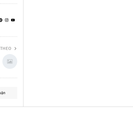
 THEO
uận