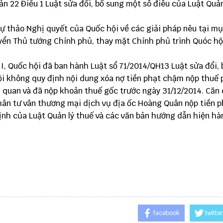
n 22 Điểu 1 Luật sửa đối, bố sung một sô điêu của Luật Quản
dự thảo Nghị quyết của Quốc hội về các giải pháp nêu tại mụ
uyển Thủ tướng Chính phủ, thay mặt Chính phủ trình Quóc h
II, Quốc hội đã ban hành Luật sổ 71/2014/QH13 Luật sửa đổi,
hội không quy định nội dung xóa nợ tiền phạt chậm nộp thuế 
 quan và đã nộp khoản thuế gốc trước ngày 31/12/2014. Căn
hân tư vân thương mại dịch vụ địa ốc Hoàng Quân nộp tiền p
nh của Luật Quản lý thuế và các văn bản hướng dẫn hiện hà
facebook
twitter