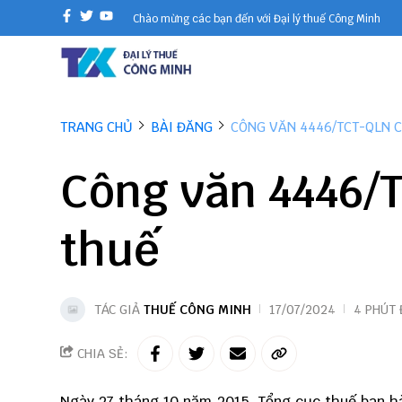
Chào mừng các bạn đến với Đại lý thuế Công Minh
TRANG CHỦ
BÀI ĐĂNG
CÔNG VĂN 4446/TCT-QLN 
Công văn 4446/
thuế
TÁC GIẢ
THUẾ CÔNG MINH
17/07/2024
4 PHÚT
CHIA SẺ:
Ngày 27 tháng 10 năm 2015, Tổng cục thuế ban h