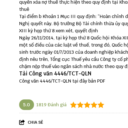
quyền xóa nợ thuế thực hiện theo quy định tại Khoả
thuê
Tại điểm b Khoản 1 Mục III quy định: “Hoàn chỉnh 
Nghị quyết này. Bộ trưởng Bộ Tài chính thừa ủy q
XIII kỳ họp thứ 8 xem xét, quyết định
Ngày 26/11/2014, tại kỳ họp thứ 8 Quốc hội Khóa XI
một số điều của các luật về thuế, trong đó, Quốc 
sinh trước ngày 01/7/2013 của doanh nghiệp khách
định nêu trên, Tổng cục Thuế yêu cầu Công ty cố p
chậm nộp thuế vào ngân sách nhà nước theo quy đị
Tải Công văn 4446/TCT-QLN
Công văn 4446/TCT-QLN
tại đây
bản PDF
5.0
1819
Đánh giá
CHIA SẺ