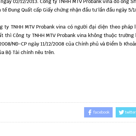
 ngày 02/12/2013. Công ty TNHH MTV Probank vina do ông S
h tế Đung Quất cấp Giấy chứng nhận đầu tư lần đầu ngày 5/1
ng ty TNHH MTV Probank vina có người đại diện theo pháp 
hất thì Công ty TNHH MTV Probank vina không thuộc trường
/2008/NĐ-CP ngày 11/12/2008 của Chính phủ và Điểm b Khoả
a Bộ Tài chính nêu trên.
facebook
twitter