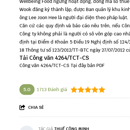
Wellbeing Food ngừng hoạt động, đóng mã số thuế
Wook đăng ký thành lập, được Ban quản lý khu kin
ông Lee Joon Hee là người đại diện theo pháp luật.
Căn cứ các quy định và báo cáo nêu trên, nếu Cô
Công ty không phải là người có sô vôn góp cao n
định tại Điểm d Khoản 5 Điều 19 Nghị định số 124
18 Thông tư số 123/2012/TT-BTC ngày 27/07/2012 củ
Tải Công văn 4264/TCT-CS
Công văn 4264/TCT-CS
Tại đây
bản PDF
5.0
1713
Đánh giá
CHIA SẺ
TÁC GIẢ
THUẾ CÔNG MINH