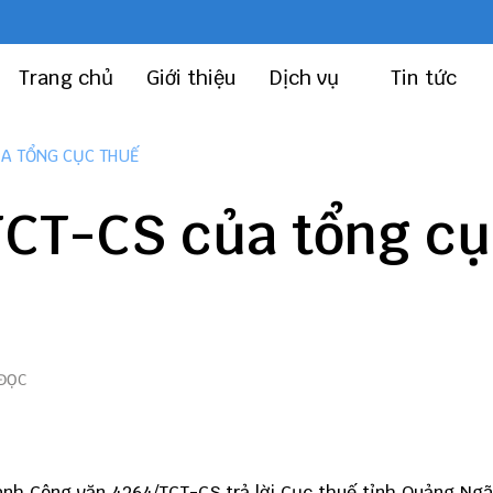
Trang chủ
Giới thiệu
Dịch vụ
Tin tức
ỦA TỔNG CỤC THUẾ
TCT-CS của tổng c
 ĐỌC
nh Công văn 4264/TCT-CS trả lời Cục thuế tỉnh Quảng Ngã