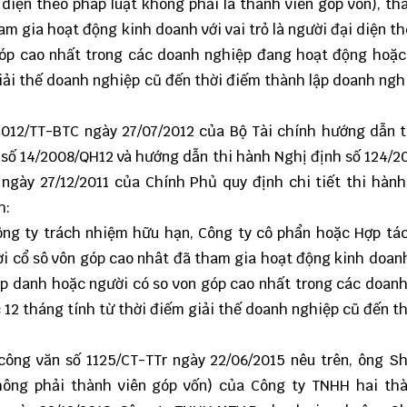
 diện theo pháp luật không phải là thành viên góp von), th
m gia hoạt động kinh doanh với vai trỏ là người đại diện t
góp cao nhất trong các doanh nghiệp đang hoạt động hoặc
iải thế doanh nghiệp cũ đến thời điếm thành lập doanh ngh
2012/TT-BTC ngày 27/07/2012 của Bộ Tài chính hướng dẫn 
 số 14/2008/QH12 và hướng dẫn thi hành Nghị định số 124/
 ngày 27/12/2011 của Chính Phủ quy định chi tiết thi hàn
h:
ông ty trách nhiệm hữu hạn, Công ty cô phẩn hoặc Hợp tá
ời cổ sô vôn góp cao nhât đã tham gia hoạt động kinh doanh
 hợp danh hoặc người có so von góp cao nhất trong các doan
12 tháng tính từ thời điếm giải thế doanh nghiệp cũ đến t
công văn số 1125/CT-TTr ngày 22/06/2015 nêu trên, ông S
hông phải thành viên góp vốn) của Công ty TNHH hai thà