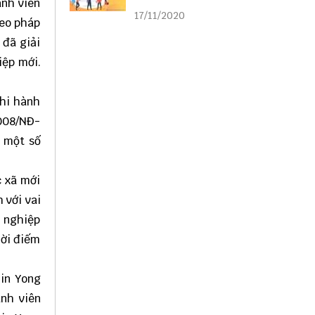
ành viên
liên kết
17/11/2020
heo pháp
 đã giải
iệp mới.
thi hành
2008/NĐ-
h một số
c xã mới
 với vai
h nghiệp
hời điếm
hin Yong
nh viên