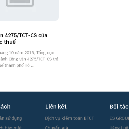
n 4275/TCT-CS của
c thuế
háng 10 năm 2015, Tổng cục
hành Công văn 4275/TCT-CS trả
uế thành phố Hồ ...
sách
Liên kết
Đối tác
ản sử dụng
Dịch vụ kiểm toán BTCT
ES GROU
ch bảo mật
Chuyển giá
Hãng Luậ