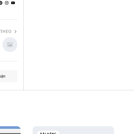
 THEO
uận