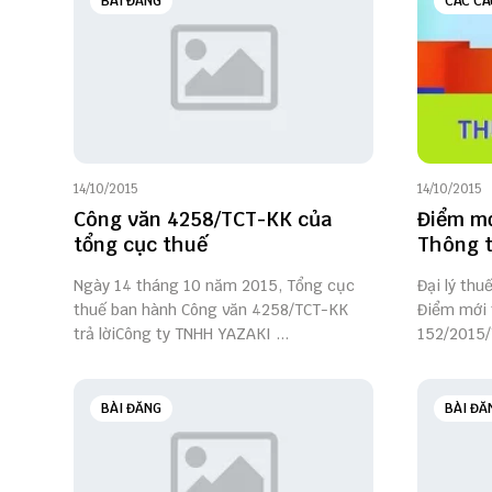
BÀI ĐĂNG
CÁC CÂ
14/10/2015
14/10/2015
Công văn 4258/TCT-KK của
Điểm mớ
tổng cục thuế
Thông t
Ngày 14 tháng 10 năm 2015, Tổng cục
Đại lý thu
thuế ban hành Công văn 4258/TCT-KK
Điểm mới 
trả lờiCông ty TNHH YAZAKI ...
152/2015/
BÀI ĐĂNG
BÀI ĐĂ