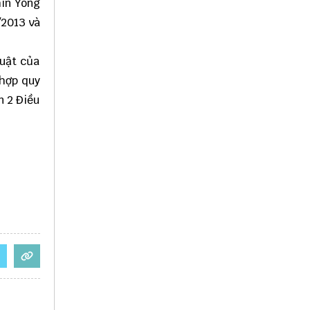
hin Yong
/2013 và
luật của
 hợp quy
n 2 Điều