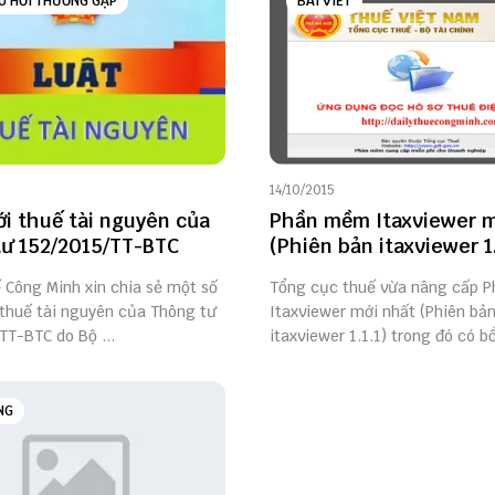
U HỎI THƯỜNG GẶP
BÀI VIẾT
14/10/2015
i thuế tài nguyên của
Phần mềm Itaxviewer m
ư 152/2015/TT-BTC
(Phiên bản itaxviewer 1.
ế Công Minh xin chia sẻ một số
Tổng cục thuế vừa nâng cấp 
thuế tài nguyên của Thông tư
Itaxviewer mới nhất (Phiên bả
TT-BTC do Bộ ...
itaxviewer 1.1.1) trong đó có bổ 
NG