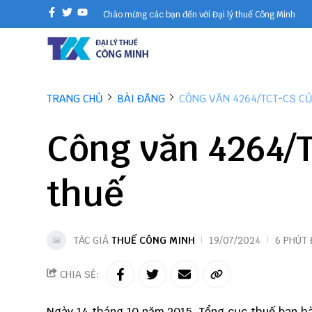
Chào mừng các bạn đến với Đại lý thuế Công Minh
TRANG CHỦ
BÀI ĐĂNG
CÔNG VĂN 4264/TCT-CS C
Công văn 4264/
thuế
TÁC GIẢ
THUẾ CÔNG MINH
19/07/2024
6 PHÚT
CHIA SẺ:
Ngày 14 tháng 10 năm 2015, Tổng cục thuế ban hà