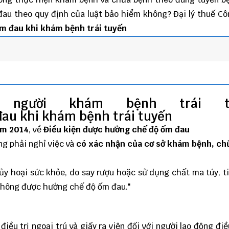
 đau theo quy định của luật bảo hiểm không?
Đại lý thuế
Cô
ốm đau khi khám bệnh trái tuyến
người khám bệnh trái tu
ăm 2014
, về
Điều kiện được hưởng chế độ ốm đau
ng phải nghỉ việc và
có xác nhận của cơ sở khám bệnh, ch
hủy hoại sức khỏe, do say rượu hoặc sử dụng chất ma túy, t
không được hưởng chế độ ốm đau."
iều trị ngoại trú và g
iấy ra viện đối với người lao động điều