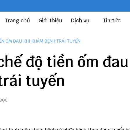
Trang chủ
Giới thiệu
Dịch vụ
Tin tức
ỀN ỐM ĐAU KHI KHÁM BỆNH TRÁI TUYẾN
chế độ tiền ốm đau
rái tuyến
 ĐỌC
hông thực hiện khám bệnh và chữa bệnh theo đúng tuyến b