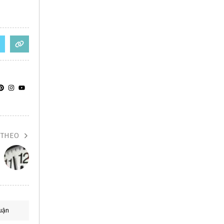
 THEO
uận