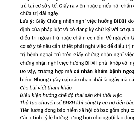
trú tại cơ sở y tế,
Giấy ra viện hoặc phiếu hội chẩn
chữa trị dài ngày.
Lưu ý:
Giấy Chứng nhận nghỉ việc hưởng BHXH do bá
định của pháp luật và có đăng ký chữ ký với cơ q
điều trị ngoại trú hoặc chăm con ốm. Về nguyên t
cơ sở y tế nếu cần thiết phải nghỉ việc để điều trị
trị bệnh ngoại trú trên Giấy chứng nhận nghỉ vi
chứng nhận nghỉ việc hưởng BHXH phải khớp với ng
Do vậy, trường hợp mà
cá nhân khám bệnh ngoại
hiểm. Nhưng ngày cấp xác nhận phải là ngày mà cá 
Các bài viết tham khảo
Điều kiện hưởng chế độ thai sản khi thôi việc
Thủ tục chuyển sổ BHXH khi công ty cũ nợ tiền bả
Tiền lương đóng bảo hiểm xã hội có bao gồm phụ c
Cách tính tỷ lệ hưởng lương hưu cho người lao độn