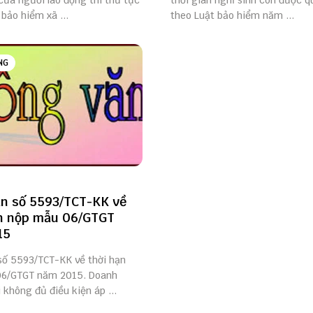
của người lao động thì thủ tục
thời gian nghỉ sinh con được q
bảo hiểm xã ...
theo Luật bảo hiểm năm ...
NG
n số 5593/TCT-KK về
n nộp mẫu 06/GTGT
15
số 5593/TCT-KK về thời hạn
06/GTGT năm 2015. Doanh
 không đủ điều kiện áp ...