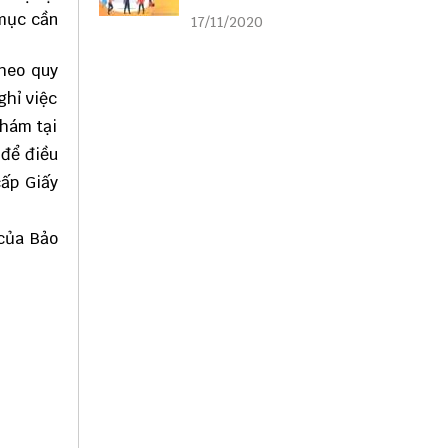
liên kết
 mục cần
17/11/2020
theo quy
ghỉ việc
khám tại
 để điều
cấp Giấy
của Bảo