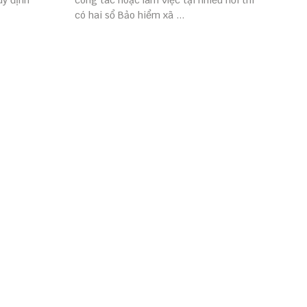
uy định
công tác hoặc làm việc tại nhiều nơi thì
có hai sổ Bảo hiểm xã ...