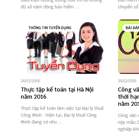
điều kiện hưởng lương hưu thì do không
bảo hiểm 
đủ số năm đóng bảo hiểm ...
chuyển sổ 
THÔNG TIN TUYỂN DỤNG
BÀI ĐĂ
20/12/2015
25/12/2015
Thực tập kế toán tại Hà Nội
Công vă
năm 2016
thời hạ
năm 20
Thực tập kế toán làm việc tại Đại lý thuế
Công Minh . Hiện tại, Đại lý thuế Công
Công văn 
Minh đang có nhu ...
nộp mẫu 
nghiệp khi