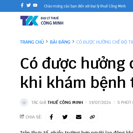
Chào mừng các bạn đến với Đại lý thuế Công Minh
TRANG CHỦ
BÀI ĐĂNG
CÓ ĐƯỢC HƯỞNG CHẾ ĐỘ TI
Có được hưởng 
khi khám bệnh t
TÁC GIẢ
THUẾ CÔNG MINH
19/07/2024
5 PHÚT
CHIA SẺ:
Trên thực tế, nhiều trường hợp người lao động k