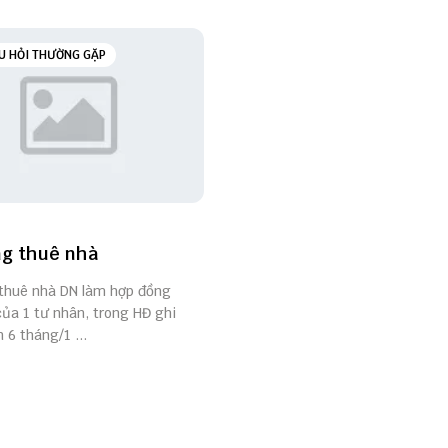
U HỎI THƯỜNG GẶP
g thuê nhà
huê nhà DN làm hợp đồng
của 1 tư nhân, trong HĐ ghi
 6 tháng/1 ...