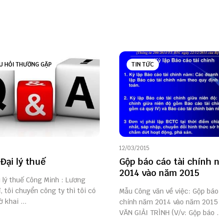
U HỎI THƯỜNG GẶP
TIN TỨC
12/03/2015
Đại lý thuế
Gộp báo cáo tài chính 
2014 vào năm 2015
i lý thuế Công Minh : Lương
đ, tôi chuyển công ty thì tôi có
Mẫu Công văn về việc: Gộp báo
 khai ...
chính năm 2014 vào năm 201
VĂN GIẢI TRÌNH (V/v: Gộp báo .