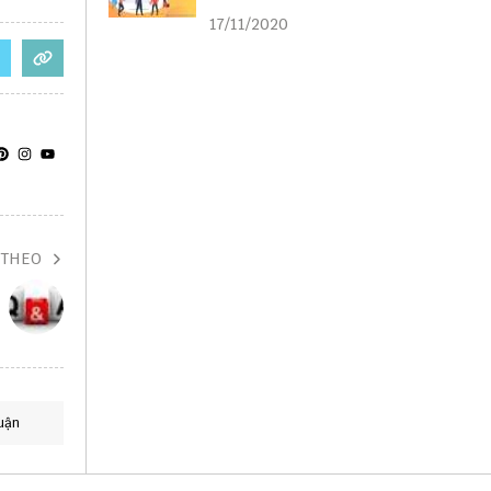
liên kết
17/11/2020
 THEO
uận