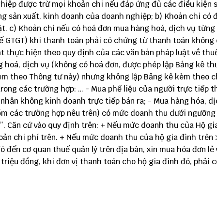
p được trừ mọi khoản chi nếu đáp ứng đủ các điều kiện 
ng sản xuất, kinh doanh của doanh nghiệp; b) Khoản chi có 
t. c) Khoản chi nếu có hoá đơn mua hàng hoá, dịch vụ từng 
thuế GTGT) khi thanh toán phải có chứng từ thanh toán không
 thực hiện theo quy định của các văn bản pháp luật về thuế
g hoá, dịch vụ (không có hoá đơn, được phép lập Bảng kê t
èm theo Thông tư này) nhưng không lập Bảng kê kèm theo 
rong các trường hợp: … - Mua phế liệu của người trực tiếp t
á nhân không kinh doanh trực tiếp bán ra; - Mua hàng hóa, d
gồm các trường hợp nêu trên) có mức doanh thu dưới ngưỡn
)”. Căn cứ vào quy định trên: + Nếu mức doanh thu của Hộ gi
oản chi phí trên. + Nếu mức doanh thu của hộ gia đình trên 
ó đến cơ quan thuế quản lý trên địa bàn, xin mua hóa đơn lẻ
 triệu đồng, khi đơn vị thanh toán cho hộ gia đình đó, phải c