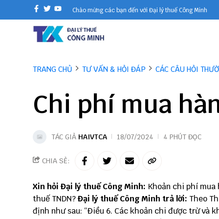
Chào mừng các bạn đến với Đại lý thuế Công Minh
TRANG CHỦ
TƯ VẤN & HỎI ĐÁP
CÁC CÂU HỎI THƯ
Chi phí mua hàn
TÁC GIẢ
HAIVTCA
18/07/2024
4 PHÚT ĐỌC
CHIA SẺ:
Xin hỏi Đại lý thuế Công Minh:
Khoản chi phí mua h
thuế TNDN?
Đại lý thuế Công Minh trả lời:
Theo Thô
định như sau: “Điều 6. Các khoản chi được trừ và khô