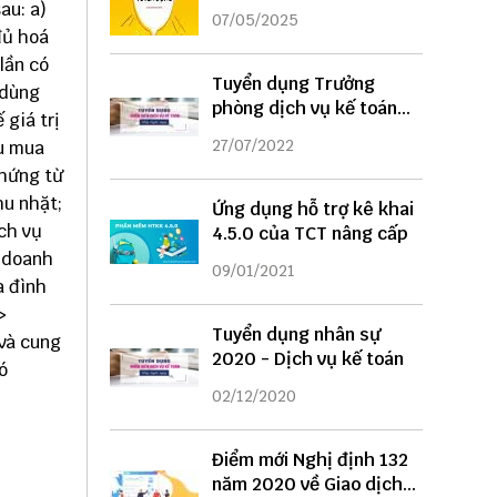
DỤNG
sau: a)
07/05/2025
đủ hoá
lần có
Tuyển dụng Trưởng
 dùng
phòng dịch vụ kế toán
 giá trị
năm 2022
27/07/2022
hu mua
chứng từ
hu nhặt;
Ứng dụng hỗ trợ kê khai
ịch vụ
4.5.0 của TCT nâng cấp
g doanh
09/01/2021
a đình
>
Tuyển dụng nhân sự
 và cung
2020 - Dịch vụ kế toán
ó
02/12/2020
Điểm mới Nghị định 132
năm 2020 về Giao dịch