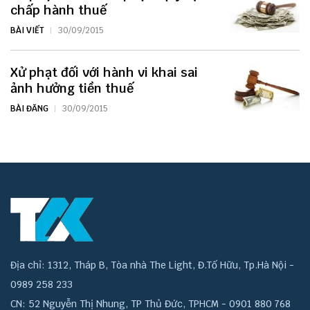
chấp hành thuế
BÀI VIẾT
30/09/2015
Xử phạt đối với hành vi khai sai
ảnh hưởng tiền thuế
BÀI ĐĂNG
30/09/2015
Địa chỉ: 1312, Tháp B, Tòa nhà The Light, Đ.Tố Hữu, Tp.Hà Nội -
0989 258 233
CN: 52 Nguyễn Thị Nhung, TP Thủ Đức, TPHCM - 0901 880 768