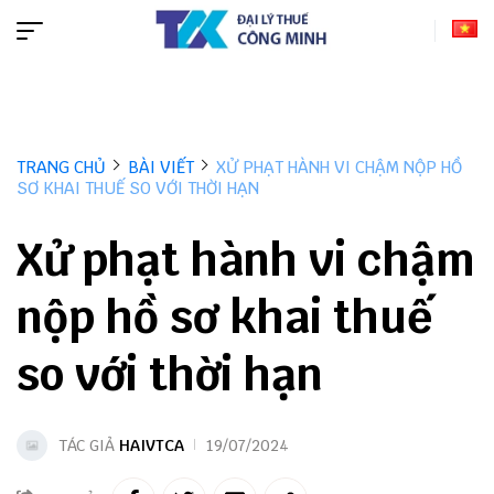
TRANG CHỦ
BÀI VIẾT
XỬ PHẠT HÀNH VI CHẬM NỘP HỒ
SƠ KHAI THUẾ SO VỚI THỜI HẠN
Xử phạt hành vi chậm
nộp hồ sơ khai thuế
so với thời hạn
TÁC GIẢ
HAIVTCA
19/07/2024