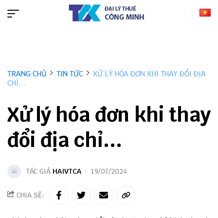
TRANG CHỦ
TIN TỨC
XỬ LÝ HÓA ĐƠN KHI THAY ĐỔI ĐỊA
CHỈ...
Xử lý hóa đơn khi thay
đổi địa chỉ...
TÁC GIẢ
HAIVTCA
19/07/2024
CHIA SẺ: