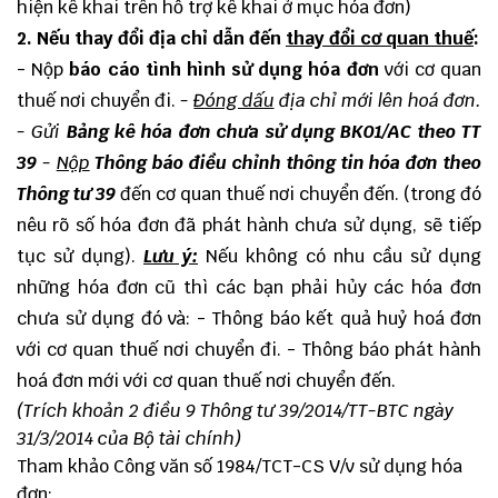
hiện kê khai trên hỗ trợ kê khai ở mục hóa đơn)
2. Nếu thay đổi địa chỉ dẫn đến
thay đổi cơ quan thuế
:
- Nộp
báo cáo tình hình sử dụng hóa đơn
với cơ quan
thuế nơi chuyển đi.
-
Đóng dấu
địa chỉ mới lên hoá đơn.
- Gửi
Bảng kê hóa đơn chưa sử dụng BK01/AC theo TT
39
-
Nộp
Thông báo điều chỉnh thông tin hóa đơn theo
Thông tư 39
đến cơ quan thuế nơi chuyển đến. (trong đó
nêu rõ số hóa đơn đã phát hành chưa sử dụng, sẽ tiếp
tục sử dụng).
Lưu ý:
Nếu không có nhu cầu sử dụng
những hóa đơn cũ thì các bạn phải hủy các hóa đơn
chưa sử dụng đó và: - Thông báo kết quả huỷ hoá đơn
với cơ quan thuế nơi chuyển đi. - Thông báo phát hành
hoá đơn mới với cơ quan thuế nơi chuyển đến.
(Trích khoản 2 điều 9
Thông tư 39/2014/TT-BTC
ngày
31/3/2014 của Bộ tài chính)
Tham khảo
Công văn số 1984/TCT-CS
V/v sử dụng hóa
đơn;