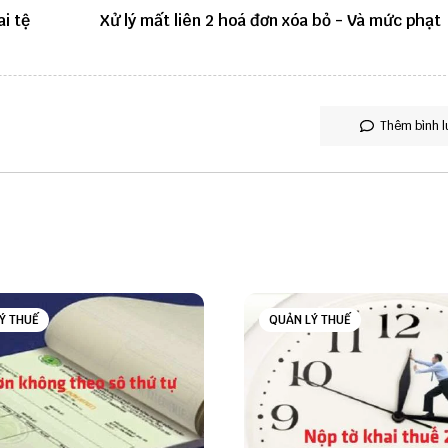
i tệ
Xử lý mất liên 2 hoá đơn xóa bỏ - Và mức phạt
Thêm bình l
Ý THUẾ
QUẢN LÝ THUẾ