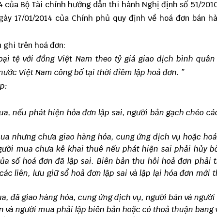
4 của Bộ Tài chính hướng dẫn thi hành Nghị định số 51/20
gày 17/01/2014 của Chính phủ quy định về hoá đơn bán h
n ghi trên hoá đơn:
oại tệ với đồng Việt Nam theo tỷ giá giao dịch bình quân
ước Việt Nam công bố tại thời đỉêm lập hoả đơn. ”
ập:
, nếu phát hiện hỏa đơn lập sai, người bản gạch chéo các
mua nhưng chưa giao hàng hóa, cung ứng dịch vụ hoặc ho
gười mua chưa kê khai thuê nếu phát hiện sai phải hủy b
ủa số hoá đơn đã lập sai. Biên bản thu hôi hoả đơn phải 
ác liên, lưu giữ sổ hoả đơn lập sai và lập lại hóa đơn mới 
ua, đã giao hàng hóa, cung ứng dịch vụ, người bán và ngườ
bản và người mua phải lập biên bản hoặc có thoả thuận bang