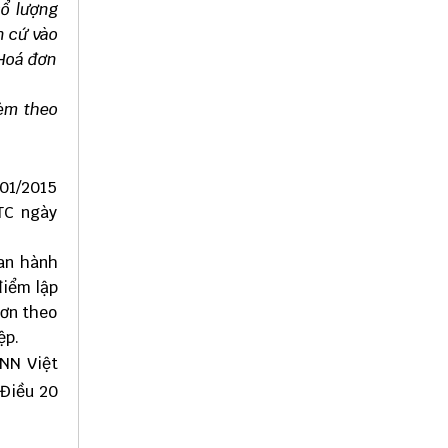
sổ lượng
n cứ vào
 Hoá đơn
kèm theo
/01/2015
TC ngày
ban hành
điểm lập
đơn theo
ệp.
HNN Việt
 Điều 20