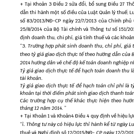
+ Tại Khoản 3 Điều 2 sửa đổi, bổ sung Điều 27
Thô
dẫn thi hành một số điều của Luật Quản lý thuế; L
số 83/2013/NĐ-CP ngày 22/7/2013 của Chính phủ 
25/8/2014 của Bộ Tài chính và Thông tư số 151/20
định doanh thu, chi phí, giá tính thuế và các kho
“3.
Trường hợp phát sinh doanh thu, chỉ phí, giá 
theo tỷ giá giao dịch thực tế theo hướng dẫn của
2014 hướng dân vê chế độ kế toán doanh nghiệp n
Tỷ giá giao dịch thực tế để hạch toán doanh thu 
tài khoản.
Tỷ giá giao dịch thực tế để hạch toán chỉ phí là
khoản tại thời điếm phát sinh giao dịch thanh toán
Các trường hợp cụ thế khác thực hiện theo hướn
tháng 12 năm 2014
. ”
+ Tại Khoản 1 và Khoản4 Điều 4 quy định về hiệu lự
“ỉ
. Thông tư này có hiệu lực thỉ hành kể từ ngày L
thuê và Nghị định sô 12/2015/NĐ- CP ngày 12/2/201