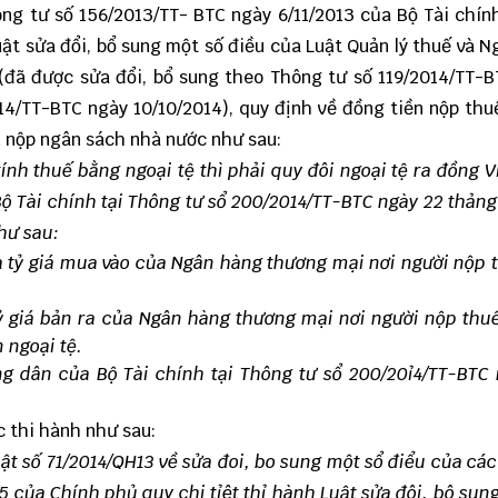
ng tư số 156/2013/TT- BTC
ngày 6/11/2013 của Bộ Tài chí
uật sửa đổi, bổ sung một số điều của Luật Quản lý thuế và N
(đã được sửa đổi, bổ sung theo
Thông tư số 119/2014/TT-B
14/TT-BTC ngày 10/10/2014), quy định về đồng tiền nộp thu
ản nộp ngân sách nhà nước như sau:
tính thuế bằng ngoại tệ thì phải quy đôi ngoại tệ ra đồng 
 Bộ Tài chính tại Thông tư sổ 200/2014/TT-BTC ngày 22 thản
hư sau:
là tỷ giá mua vào của Ngân hàng thương mại nơi người nộp
 tỷ giá bản ra của Ngân hàng thương mại nơi người nộp thu
 ngoại tệ.
g dân của Bộ Tài chính tại Thông tư sổ 200/20ỉ4/TT-BTC
c thi hành như sau:
uật số 71/2014/QH13 về sửa đoi, bo sung một sổ điểu của các
5 của Chính phủ quy chi tỉêt thỉ hành Luật sửa đôi, bô sun