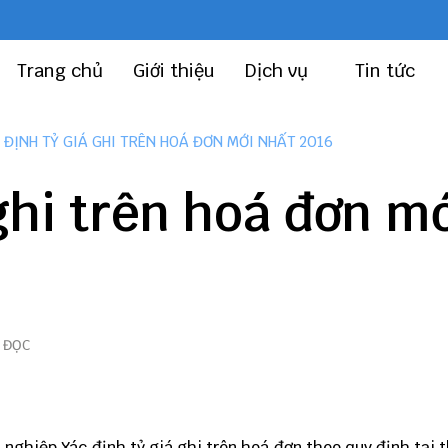
Trang chủ
Giới thiệu
Dịch vụ
Tin tức
 ĐỊNH TỶ GIÁ GHI TRÊN HOÁ ĐƠN MỚI NHẤT 2016
ghi trên hoá đơn m
 ĐỌC
nghiệp Xác định tỷ giá ghi trên hoá đơn theo quy định tại 