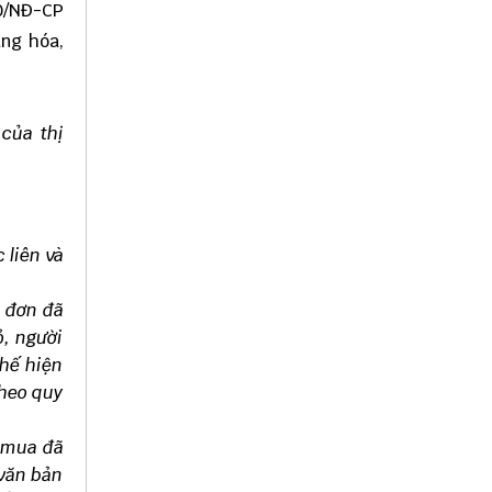
10/NĐ-CP
àng hóa,
 của thị
 liên và
á đơn đã
ỏ, người
thế hiện
theo quy
i mua đã
 văn bản