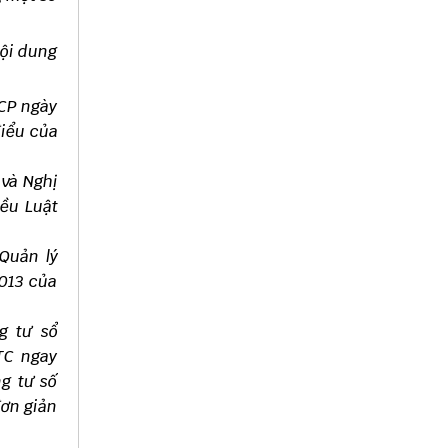
nội dung
-CP ngày
điểu của
 và Nghị
iều Luật
 Quản lý
2013 của
g tư sổ
BTC ngay
ng tư số
đơn giản