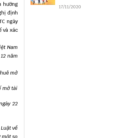
liên kết
nh hướng
17/11/2020
ghị định
TC
ngày
ế và xác
Việt Nam
g 12 năm
 thuê mở
ế mở tài
 ngày 22
 Luật về
g một so