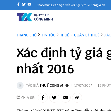
Chào mừng các bạn đến với Đại lý thuế Công Minh
TRANG CHỦ
TIN TỨC
THUẾ
QUẢN LÝ THUẾ
XÁC
Xác định tỷ giá 
nhất 2016
TÁC GIẢ
THUẾ CÔNG MINH
17/07/2024
12 PHÚT
CHIA SẺ:
Thông tư 26/2015/TT-BTC có hướng dẫn việt doanh 