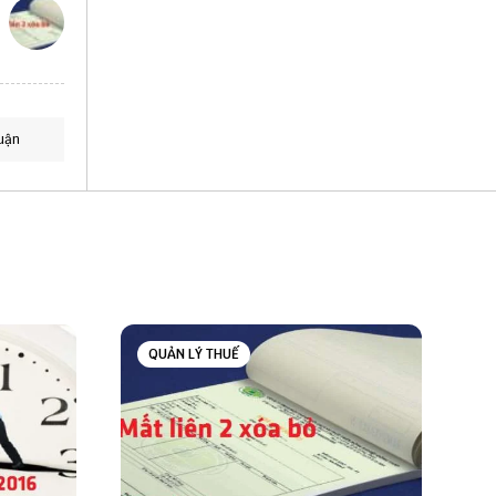
uận
QUẢN LÝ THUẾ