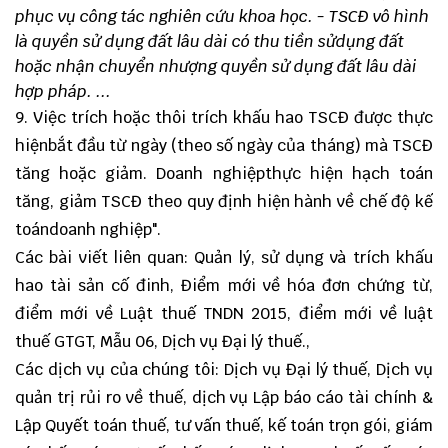
phục vụ công tác nghiên cứu khoa học.
- TSCĐ vô hình
là quyền sử dụng đất lâu dài có thu tiền sửdụng đất
hoặc nhận chuyển nhượng quyền sử dụng đất lâu dài
hợp pháp.
...
9. Việc trích hoặc thôi trích khấu hao TSCĐ được thực
hiệnbắt đầu từ ngày (theo số ngày của tháng) mà TSCĐ
tăng hoặc giảm. Doanh nghiệpthực hiện hạch toán
tăng, giảm TSCĐ theo quy định hiện hành về chế độ kế
toándoanh nghiệp".
Các bài viết liên quan:
Quản lý, sử dụng và trích khấu
hao tài sản cố đinh
,
Điểm mới về hóa đơn chứng từ
,
điểm mới về Luật thuế TNDN 2015
,
điểm mới về luật
thuế GTGT
,
Mẫu 06
,
Dịch vụ Đại lý thuế.
,
Các dịch vụ của chúng tôi:
Dịch vụ Đại lý thuế
,
Dịch vụ
quản trị rủi ro về thuế
,
dịch vụ Lập báo cáo tài chính &
Lập Quyết toán thuế
,
tư vấn thuế
,
kế toán trọn gói
,
giám