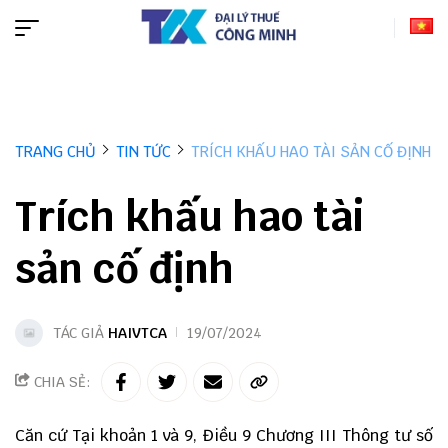
TRANG CHỦ
TIN TỨC
TRÍCH KHẤU HAO TÀI SẢN CỐ ĐỊNH
Trích khấu hao tài
sản cố định
TÁC GIẢ
HAIVTCA
19/07/2024
CHIA SẺ:
Căn cứ Tại khoản 1 và 9, Điều 9 Chương III
Thông tư số