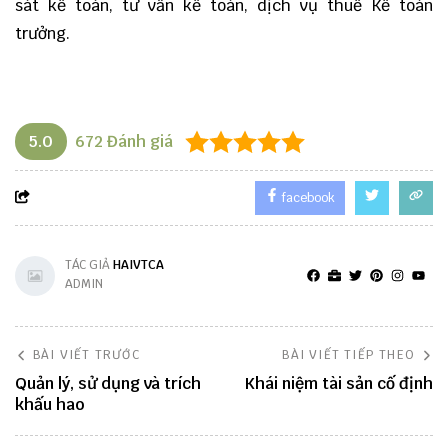
sát kế toán
,
tư vấn kế toán,
dịch vụ thuế Kế toán
trưởng
.
5.0
672
Đánh giá
facebook
TÁC GIẢ
HAIVTCA
ADMIN
BÀI VIẾT TRƯỚC
BÀI VIẾT TIẾP THEO
Quản lý, sử dụng và trích
Khái niệm tài sản cố định
khấu hao