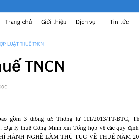
Trang chủ
Giới thiệu
Dịch vụ
Tin tức
ỢP LUẬT THUẾ TNCN
thuế TNCN
ĐỌC
 bao gồm 3 thông tư:
Thông tư 111
/2013/TT-BTC
,
Th
C
.
Đại lý thuế Công Minh
xin Tổng hợp về các quy định 
NG CHỈ HÀNH NGHỀ LÀM THỦ TỤC VỀ THUẾ NĂM 201