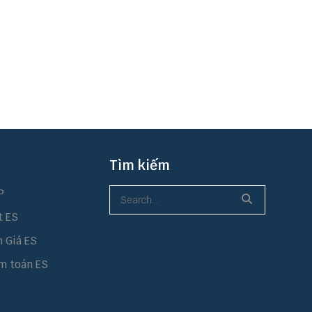
Tìm kiếm
P
t ES
h Giá ES
m toán ES