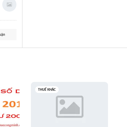
uận
THUẾ KHÁC