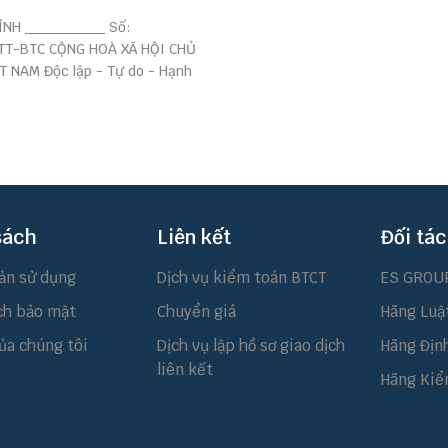
HÍNH ________ Số:
TT-BTC CỘNG HOÀ XÃ HỘI CHỦ
T NAM Độc lập - Tự do - Hạnh
sách
Liên kết
Đối tác
ản sử dụng
Dịch vụ kiểm toán BTCT
ES GROU
ch bảo mật
Chuyển giá
Hãng Luậ
ủa chúng tôi
Dịch vụ lập hồ sơ giao dịch
Hãng Địn
liên kết
Hãng Kiể