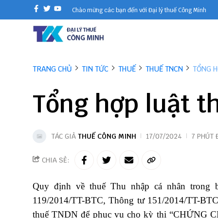
Chào mừng các bạn đến với Đại lý thuế Công Minh
TRANG CHỦ
TIN TỨC
THUẾ
THUẾ TNCN
TỔNG H
Tổng hợp luật 
TÁC GIẢ
THUẾ CÔNG MINH
17/07/2024
7 PHÚT 
CHIA SẺ:
Quy định về thuế Thu nhập cá nhân trong
119/2014/TT-BTC,
Thông tư
151/2014/TT-BT
thuế TNDN để phục vụ cho kỳ thi “CHỨ