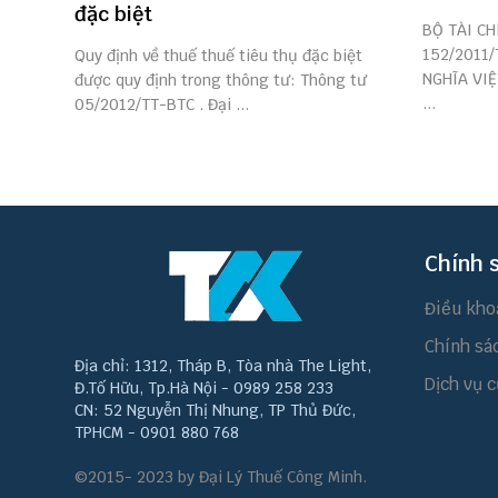
đặc biệt
BỘ TÀI C
152/2011/
Quy định về thuế thuế tiêu thụ đặc biệt
NGHĨA VIỆ
được quy định trong thông tư: Thông tư
...
05/2012/TT-BTC . Đại ...
Chính 
Điều kho
Chính sá
Địa chỉ: 1312, Tháp B, Tòa nhà The Light,
Dịch vụ c
Đ.Tố Hữu, Tp.Hà Nội - 0989 258 233
CN: 52 Nguyễn Thị Nhung, TP Thủ Đức,
TPHCM - 0901 880 768
©2015- 2023 by Đại Lý Thuế Công Minh.