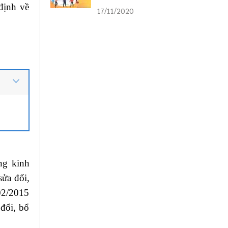
liên kết
định về
17/11/2020
ng kinh
sửa đổi,
02/2015
 đổi, bổ