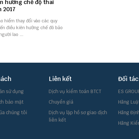
ện hưởng chế độ thai
m 2017
ảo hiểm thay đổi vào các quy
đến điều kiên hưởng chế đô bảo
gười lao ...
sách
Liên kết
Đối tác
ản sử dụng
Dịch vụ kiểm toán BTCT
ES GROU
ch bảo mật
Chuyển giá
Hãng Luậ
ủa chúng tôi
Dịch vụ lập hồ sơ giao dịch
Hãng Địn
liên kết
Hãng Kiể