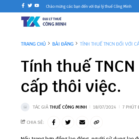
Chào mừng các bạn đến với Đại lý thuế Công Minh
TRANG CHỦ
BÀI ĐĂNG
TÍNH THUẾ TNCN ĐỐI VỚI C
Tính thuế TNCN 
cấp thôi việc.
TÁC GIẢ
THUẾ CÔNG MINH
18/07/2024
7 PHÚT
CHIA SẺ:
Nếu trong hợp đồng lao động, người sử dụng lao độ