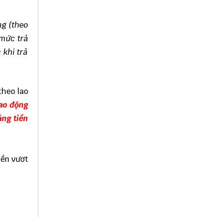
ng (theo
 mức trả
 khi trả
theo lao
lao động
áng tiền
iền vươt