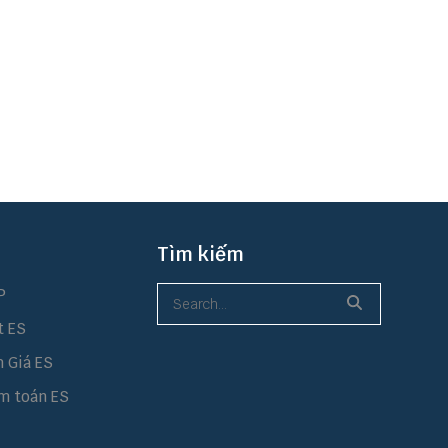
Tìm kiếm
P
t ES
h Giá ES
m toán ES