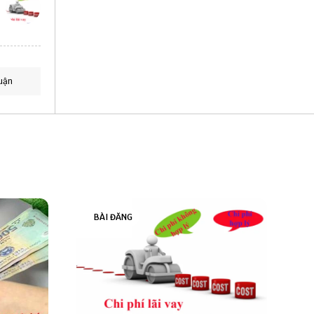
uận
BÀI ĐĂNG