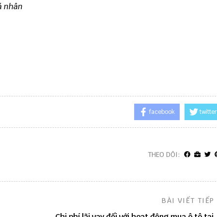
á nhân
facebook
twitter
THEO DÕI:
BÀI VIẾT TIẾP
Chi phí lãi vay đối với hoạt động mua ô tô tại