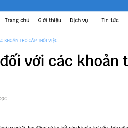
Trang chủ
Giới thiệu
Dịch vụ
Tin tức
ÁC KHOẢN TRỢ CẤP THÔI VIỆC.
đối với các khoản 
 ĐỌC
ng và người lao động có ký kết các khoản trợ cấp thôi việc