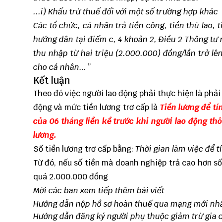
...i) Khấu trừ thuế đối với một số trường hợp khác
Các tổ chức, cá nhân trả tiền công, tiền thù lao,
hướng dân tại điếm c, 4 khoản 2, Điều 2 Thông tư
thu nhập từ hai triệu (2.000.000) đồng/lần trở l
cho cá nhân.
.. ”
Kết luận
Theo đó việc người lao động phải thực hiện là phải
động và mức tiền lương trơ cấp là
Tiền lương để tí
của 06 tháng liền kề trước khi người lao động thô
lương.
Số tiền lương trơ cấp bằng:
Thời gian làm việc để t
Từ đó, nếu số tiền mà doanh nghiệp trả cao hơn số 
quá 2.000.000 đồng
Mời các ban xem tiếp thêm bài viết
Hướng dẫn nộp hồ sơ hoàn thuế qua mạng mới nhấ
Hướng dẫn đăng ký người phụ thuộc giảm trừ gia 