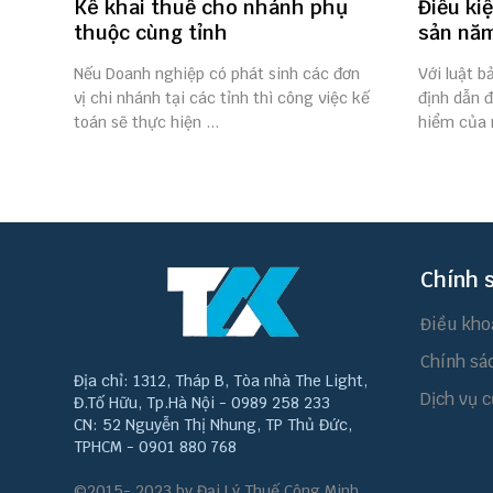
Kê khai thuế cho nhánh phụ
Điều ki
thuộc cùng tỉnh
sản nă
Nếu Doanh nghiệp có phát sinh các đơn
Với luật b
vị chi nhánh tại các tỉnh thì công việc kế
định dẫn 
toán sẽ thực hiện ...
hiểm của n
Chính 
Điều kho
Chính sá
Địa chỉ: 1312, Tháp B, Tòa nhà The Light,
Dịch vụ c
Đ.Tố Hữu, Tp.Hà Nội - 0989 258 233
CN: 52 Nguyễn Thị Nhung, TP Thủ Đức,
TPHCM - 0901 880 768
©2015- 2023 by Đại Lý Thuế Công Minh.