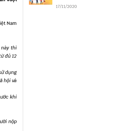
liên kết
17/11/2020
Việt Nam
 này thì
từ đủ 12
 sử dụng
ã hội và
rước khi
gười nộp