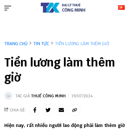
TRANG CHỦ
TIN TỨC
TIỀN LƯƠNG LÀM THÊM GIỜ
Tiền lương làm thêm
giờ
TÁC GIẢ
THUẾ CÔNG MINH
19/07/2024
CHIA SẺ:
Hiện nay, rất nhiều người lao động phải làm thêm giờ