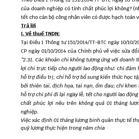
của doanh nghiệp có tính chất phúc lợi không? (n
tết cho cán bộ công nhân viên có được hạch toán v
Trả lời
I. Về thuế TNDN:
Tại Điều 1
Thông tư 151/2014/TT-BTC
ngày 10/10/20
CP ngày 01/10/2014 của Chính phủ về việc sửa đổi
“2.31. Các khoản chi không tương ứng với doanh t
lợi chi trực tiếp cho người lao động như: chi đám 
hỗ trợ điều trị; chi hỗ trợ bổ sung kiến thức học t
bởi thiên tai, địch họa, tai nạn, ốm đau; chi khen
hỗ trợ chi phí đi lại ngày lễ, tết cho người lao động
chất phúc lợi nêu trên không quá 01 tháng lươ
nghiệp.
Việc xác định 01 tháng lương bình quân thực tế t
quỹ lương thực hiện trong năm chia