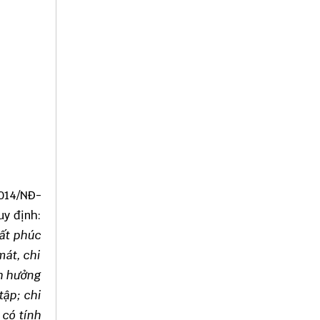
2014/NĐ-
uy định:
hất phúc
mát, chi
nh hưởng
tập; chi
 có tính