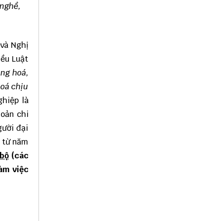
 nghề,
 và Nghị
iều Luật
àng hoá,
hoá chịu
ghiệp là
hoản chi
gười đại
g từ năm
 bộ
(các
làm việc