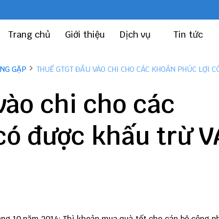
Trang chủ
Giới thiệu
Dịch vụ
Tin tức
ỜNG GẶP
THUẾ GTGT ĐẦU VÀO CHI CHO CÁC KHOẢN PHÚC LỢI 
ào chi cho các
có được khấu trừ V
ng 10 năm 2014: Thì khoản mua quà tết cho cán bộ công n