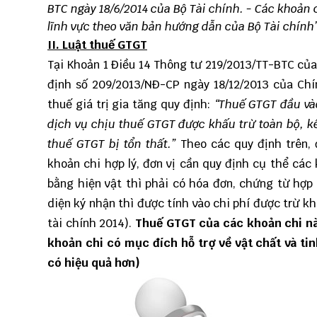
BTC
ngày 18/6/2014 của Bộ Tài chính. - Các khoản
lĩnh vực theo văn bản hướng dẫn của Bộ Tài chính
II. Luật thuế GTGT
Tại Khoản 1 Điều 14
Thông tư 219/2013/TT-BTC
của 
định số 209/2013/NĐ-CP ngày 18/12/2013 của Chí
thuế giá trị gia tăng quy định:
“Thuế GTGT đầu và
dịch vụ chịu thuế GTGT được khấu trừ toàn bộ, 
thuế GTGT bị tổn thất.”
Theo các quy định trên, 
khoản chi hợp lý, đơn vị cần quy định cụ thể các 
bằng hiện vật thì phải có hóa đơn, chứng từ hợp 
diện ký nhận thì được tính vào chi phí được trừ 
tài chính 2014).
Thuế GTGT của các khoản chi n
khoản chi có mục đích hỗ trợ về vật chất và tin
có hiệu quả hơn)