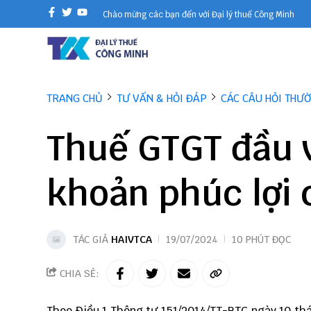
Chào mừng các bạn đến với Đại lý thuế Công Minh
TRANG CHỦ
TƯ VẤN & HỎI ĐÁP
CÁC CÂU HỎI THƯ
Thuế GTGT đầu v
khoản phúc lợi 
TÁC GIẢ
HAIVTCA
19/07/2024
10 PHÚT ĐỌC
CHIA SẺ:
Theo Điều 1
Thông tư 151/2014/TT-BTC
ngày 10 thá