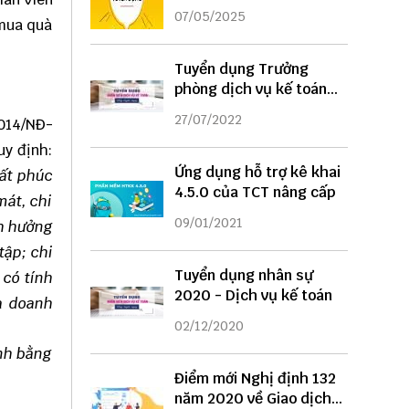
DỤNG
07/05/2025
 mua quà
Tuyển dụng Trưởng
phòng dịch vụ kế toán
năm 2022
27/07/2022
2014/NĐ-
uy định:
Ứng dụng hỗ trợ kê khai
hất phúc
4.5.0 của TCT nâng cấp
mát, chi
09/01/2021
nh hưởng
tập; chi
Tuyển dụng nhân sự
 có tính
2020 - Dịch vụ kế toán
a doanh
02/12/2020
ịnh bằng
Điểm mới Nghị định 132
năm 2020 về Giao dịch