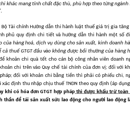
 chi khác mang tính chất đặc thù, phù hợp theo từng ngành
”.
Bộ Tài chính Hướng dẫn thi hành luật thuế giá trị gia tăng
nh phủ quy định chi tiết và hướng dẫn thi hành một số đ
o của hàng hoá, dịch vụ dùng cho sản xuất, kinh doanh h
kể cả thuế GTGT đầu vào không được bồi thường của hàng 
để khoản chi quà tết cho cán bộ công nhân viên doanh n
khoản chi trên vào Quy chế tài chính của đơn vị; đối với k
pháp; đối với khoản chi bằng tiền thì phải có phiếu chi, n
khi xác định thu nhập chịu thuế TNDN theo quy định (áp dụn
ày khi có hóa đơn GTGT hợp pháp
thì được khấu trừ toàn
h thần để tái sản xuất sức lao động cho người lao động 